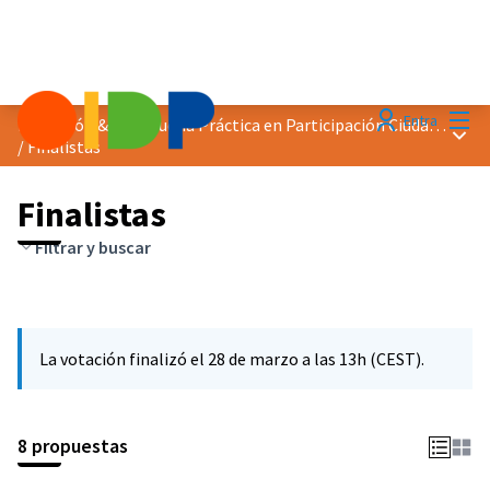
Menú
Entra
Distinción &quot;Buena Práctica en Participación Ciudadana&quot; 2025
Menú 
/
Finalistas
Finalistas
Filtrar y buscar
La votación finalizó el 28 de marzo a las 13h (CEST).
8 propuestas