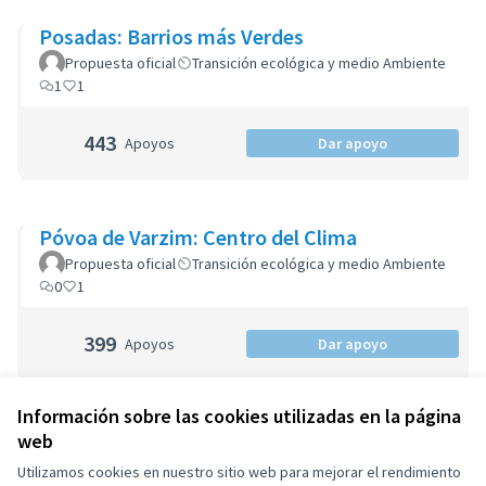
Posadas: Barrios más Verdes
Propuesta oficial
Transición ecológica y medio Ambiente
1
1
443
Apoyos
Dar apoyo
Póvoa de Varzim: Centro del Clima
Propuesta oficial
Transición ecológica y medio Ambiente
0
1
399
Apoyos
Dar apoyo
Información sobre las cookies utilizadas en la página
web
Términos y condiciones de uso
Configuración de cookies
Utilizamos cookies en nuestro sitio web para mejorar el rendimiento
OIDP en X
OIDP en Facebook
OIDP en YouTube