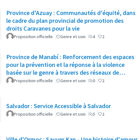
Province d'Azuay : Communautés d'équité, dans
le cadre du plan provincial de promotion des
droits Caravanes pour la vie
Proposition officielle
Genre et soin
4
2
Province de Manabí : Renforcement des espaces
pour la prévention et la réponse à la violence
basée sur le genre à travers des réseaux de
soutien commu
Proposition officielle
Genre et soin
0
2
Salvador : Service Accessible à Salvador
Proposition officielle
Genre et soin
5
2
Ville d'Ormoc : Sauver Kan - Une histoire d'amour