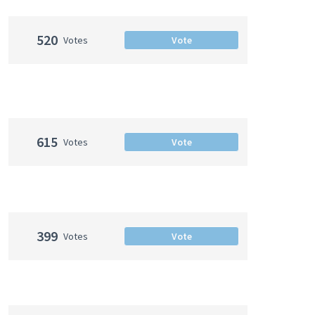
520
Votes
Vote
615
Votes
Vote
399
Votes
Vote