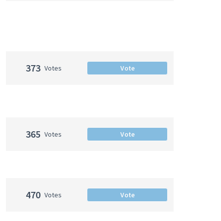
373
Votes
Vote
365
Votes
Vote
470
Votes
Vote