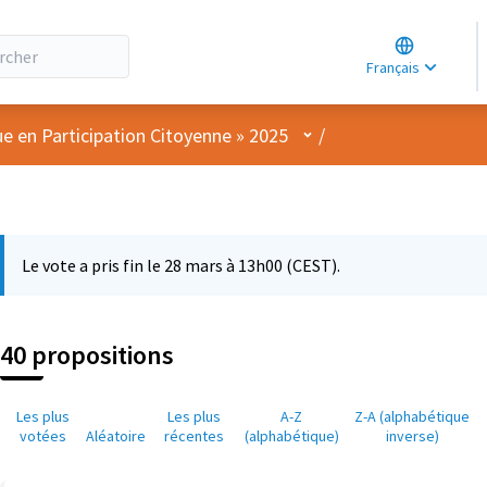
Choose lang
Choisir la la
Français
Elegir el idi
Menu utilisateur
ue en Participation Citoyenne » 2025
/
Le vote a pris fin le 28 mars à 13h00 (CEST).
40 propositions
Les plus
Les plus
A-Z
Z-A (alphabétique
votées
Aléatoire
récentes
(alphabétique)
inverse)