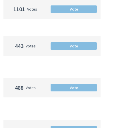
1101
Votes
Vote
443
Votes
Vote
488
Votes
Vote