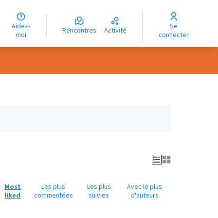
uage
Aidez-
Se
ngue
Rencontres
Activité
moi
connecter
oma
Most
Les plus
Les plus
Avec le plus
liked
commentées
suivies
d'auteurs