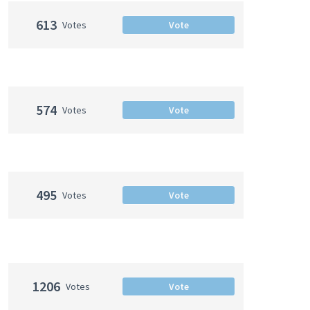
613
Votes
Vote
574
Votes
Vote
495
Votes
Vote
1206
Votes
Vote