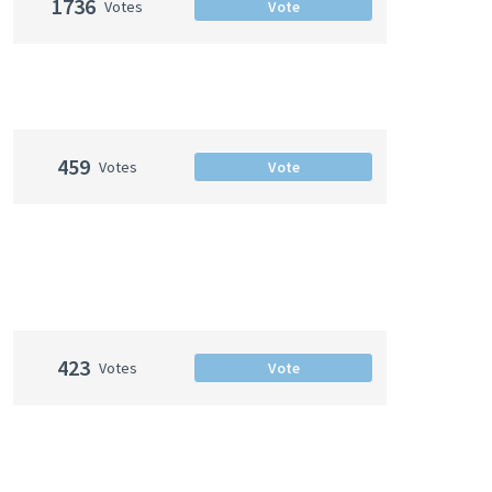
1736
Votes
Vote
459
Votes
Vote
423
Votes
Vote