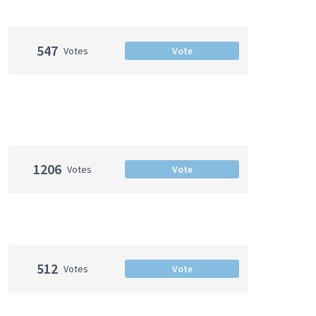
547
Votes
Vote
1206
Votes
Vote
512
Votes
Vote