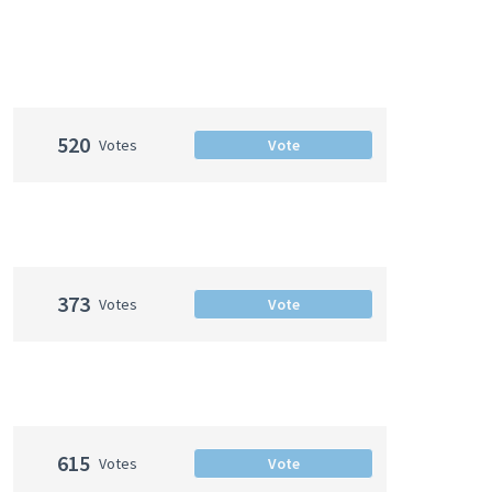
520
Votes
Vote
373
Votes
Vote
615
Votes
Vote