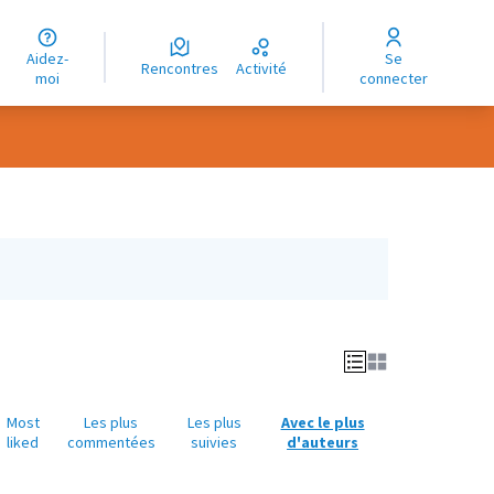
uage
Aidez-
Se
ngue
Rencontres
Activité
moi
connecter
oma
Most
Les plus
Les plus
Avec le plus
liked
commentées
suivies
d'auteurs