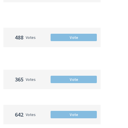
488
Votes
Vote
365
Votes
Vote
642
Votes
Vote