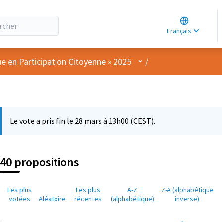
Choose lang
Choisir la la
Français
Elegir el idi
Menu utilisateur
ue en Participation Citoyenne » 2025
/
Le vote a pris fin le 28 mars à 13h00 (CEST).
40 propositions
Les plus
Les plus
A-Z
Z-A (alphabétique
votées
Aléatoire
récentes
(alphabétique)
inverse)