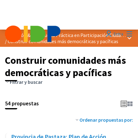
Menú
Entra
Distinción &quot;Buena Práctica en Participación Ciudadana&quot; 2025
Menú 
/
Construir comunidades más democráticas y pacíficas
Construir comunidades más
democráticas y pacíficas
Filtrar y buscar
54 propuestas
Ordenar propuestas por:
Provincia de Pastaza: Plan de Acción