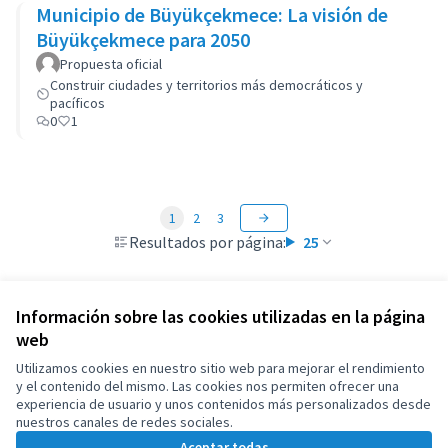
Municipio de Büyükçekmece: La visión de
Büyükçekmece para 2050
Propuesta oficial
Construir ciudades y territorios más democráticos y
pacíficos
0
1
1
2
3
Resultados por página:
25
Información sobre las cookies utilizadas en la página
web
Términos y condiciones de uso
Configuración de cookies
Utilizamos cookies en nuestro sitio web para mejorar el rendimiento
OIDP en X
OIDP en Facebook
OIDP en YouTube
y el contenido del mismo. Las cookies nos permiten ofrecer una
experiencia de usuario y unos contenidos más personalizados desde
(Enlace externo)
(Enlace externo)
(Enlace externo)
Castellano
nuestros canales de redes sociales.
Choose language
Choisir la langue
Elegir el idioma
Aceptar todas