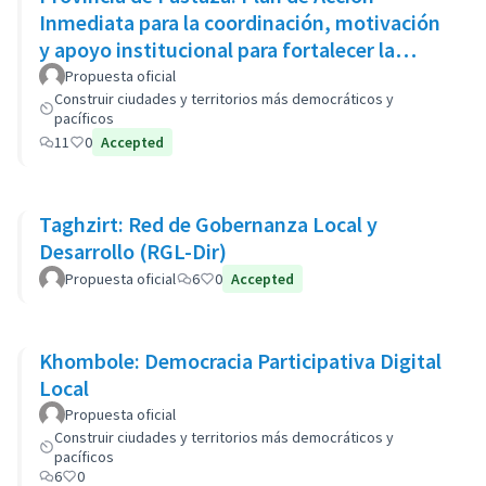
Inmediata para la coordinación, motivación
y apoyo institucional para fortalecer la
seguridad ciudadana
Propuesta oficial
Construir ciudades y territorios más democráticos y
pacíficos
11
0
Accepted
Taghzirt: Red de Gobernanza Local y
Desarrollo (RGL-Dir)
Propuesta oficial
6
0
Accepted
Khombole: Democracia Participativa Digital
Local
Propuesta oficial
Construir ciudades y territorios más democráticos y
pacíficos
6
0