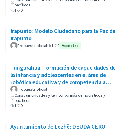
pacíficos
1
0
Irapuato: Modelo Ciudadano para la Paz de
Irapuato
Propuesta oficial
1
0
Accepted
Tungurahua: Formación de capacidades de
la infancia y adolescentes en el área de
robótica educativa y de competencia a
través de la educación Stem
Propuesta oficial
Construir ciudades y territorios más democráticos y
pacíficos
1
0
Ayuntamiento de Lezhë: DEUDA CERO