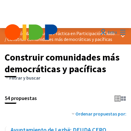
Menú
Entra
Distinción &quot;Buena Práctica en Participación Ciudadana&quot; 2025
Menú 
/
Construir comunidades más democráticas y pacíficas
Construir comunidades más
democráticas y pacíficas
Filtrar y buscar
54 propuestas
Ordenar propuestas por:
Ayuntamiento de Lezhë: DEUDA CERO