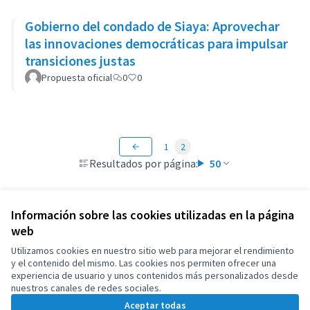
Gobierno del condado de Siaya: Aprovechar
las innovaciones democráticas para impulsar
transiciones justas
Propuesta oficial
0
0
1
2
Resultados por página:
50
Información sobre las cookies utilizadas en la página
web
Términos y condiciones de uso
Configuración de cookies
Utilizamos cookies en nuestro sitio web para mejorar el rendimiento
OIDP en X
OIDP en Facebook
OIDP en YouTube
y el contenido del mismo. Las cookies nos permiten ofrecer una
experiencia de usuario y unos contenidos más personalizados desde
(Enlace externo)
(Enlace externo)
(Enlace externo)
Castellano
nuestros canales de redes sociales.
Choose language
Choisir la langue
Elegir el idioma
Aceptar todas