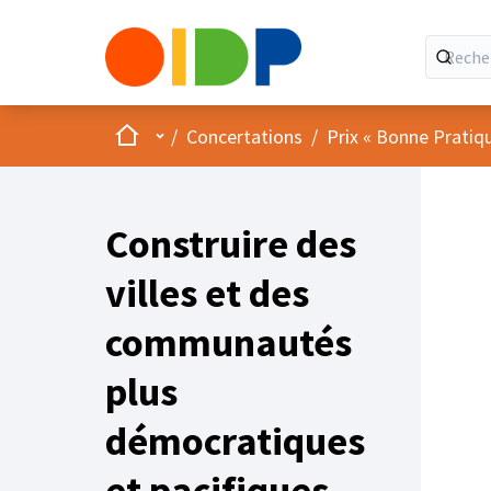
Accueil
Menu principal
/
Concertations
/
Prix « Bonne Pratiq
Construire des
villes et des
communautés
plus
démocratiques
et pacifiques