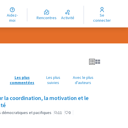
uage
Aidez-
Se
ngue
Rencontres
Activité
moi
connecter
oma
Les plus
Les plus
Avec le plus
commentées
suivies
d'auteurs
 la coordination, la motivation et le
ité
lus démocratiques et pacifiques
11
0