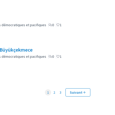
lus démocratiques et pacifiques
0
1
e Büyükçekmece
lus démocratiques et pacifiques
0
1
1
2
3
Suivant