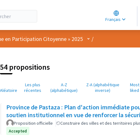
Choose lang
Choisir la la
Français
Elegir el idi
Menu utilisateur
ue en Participation Citoyenne » 2025
/
54 propositions
Les plus
A-Z
Z-A (alphabétique
Most
Aléatoire
récentes
(alphabétique)
inverse)
liked
Province de Pastaza : Plan d'action immédiate pour
soutien institutionnel en vue de renforcer la sécur
Proposition officielle
Construire des villes et des territoires p
Accepted