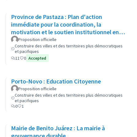
Province de Pastaza : Plan d'action
immédiate pour la coordination, la
motivation et le soutien institutionnel en
vue de renforcer la sécurité
Proposition officielle
Construire des villes et des territoires plus démocratiques
et pacifiques
11
0
Accepted
Porto-Novo : Education Citoyenne
Proposition officielle
Construire des villes et des territoires plus démocratiques
et pacifiques
0
1
Mairie de Benito Juárez : La mairie à
gouvernance durable