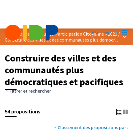
Menu
Se connecter
Prix « Bonne Pratique en Participation Citoyenne » 2025
/
Menu 
Construire des villes et des communautés plus démocratiques et pacifiques
Construire des villes et des
communautés plus
démocratiques et pacifiques
Filtrer et rechercher
54 propositions
Classement des propositions par :