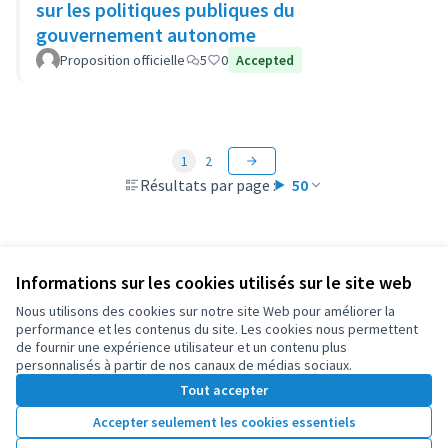
sur les politiques publiques du
gouvernement autonome
Proposition officielle
5
0
Accepted
1
2
Résultats par page :
50
Informations sur les cookies utilisés sur le site web
Conditions d'utilisation
Paramètres des cookies
Nous utilisons des cookies sur notre site Web pour améliorer la
OIDP sur X
OIDP sur Facebook
OIDP sur YouTube
performance et les contenus du site. Les cookies nous permettent
de fournir une expérience utilisateur et un contenu plus
(Lien externe)
(Lien externe)
(Lien externe)
Français
personnalisés à partir de nos canaux de médias sociaux.
Choose language
Choisir la langue
Elegir el idioma
Tout accepter
Accepter seulement les cookies essentiels
Licence Cre
(Lien extern