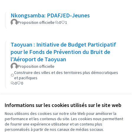
Nkongsamba: PDAFJED-Jeunes
Proposition officielle
0
1
Taoyuan : Initiative de Budget Participatif
pour le Fonds de Prévention du Bruit de
l'Aéroport de Taoyuan
Proposition officielle
Construire des villes et des territoires plus démocratiques
et pacifiques
0
0
Informations sur les cookies utilisés sur le site web
Conditions d'utilisation
Paramètres des cookies
Nous utilisons des cookies sur notre site Web pour améliorer la
OIDP sur X
OIDP sur Facebook
OIDP sur YouTube
performance et les contenus du site. Les cookies nous permettent
de fournir une expérience utilisateur et un contenu plus
(Lien externe)
(Lien externe)
(Lien externe)
Français
personnalisés à partir de nos canaux de médias sociaux.
Choose language
Choisir la langue
Elegir el idioma