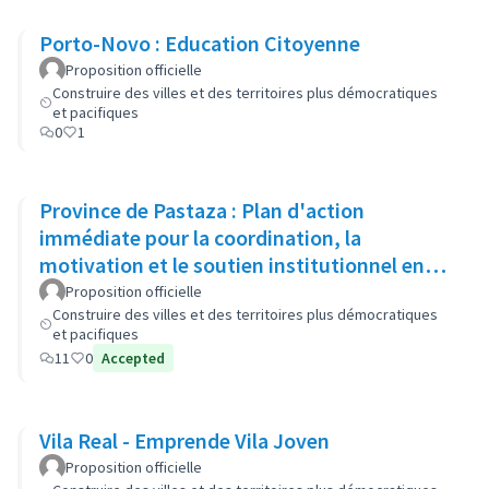
Porto-Novo : Education Citoyenne
Proposition officielle
Construire des villes et des territoires plus démocratiques
et pacifiques
0
1
Province de Pastaza : Plan d'action
immédiate pour la coordination, la
motivation et le soutien institutionnel en
vue de renforcer la sécurité
Proposition officielle
Construire des villes et des territoires plus démocratiques
et pacifiques
11
0
Accepted
Vila Real - Emprende Vila Joven
Proposition officielle