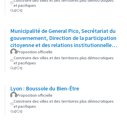
Construire des villes et des territoires plus démocratiques
et pacifiques
0
0
Municipalité de General Pico, Secrétariat du
gouvernement, Direction de la participation
citoyenne et des relations institutionnelles :
Cabinet ouvert
Proposition officielle
Construire des villes et des territoires plus démocratiques
et pacifiques
0
0
Lyon : Boussole du Bien-Être
Proposition officielle
Construire des villes et des territoires plus démocratiques
et pacifiques
0
0