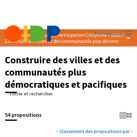
Menu
Se connecter
Prix « Bonne Pratique en Participation Citoyenne » 2025
/
Menu 
Construire des villes et des communautés plus démocratiques et pacifiques
Construire des villes et des
communautés plus
démocratiques et pacifiques
Filtrer et rechercher
54 propositions
Classement des propositions par :