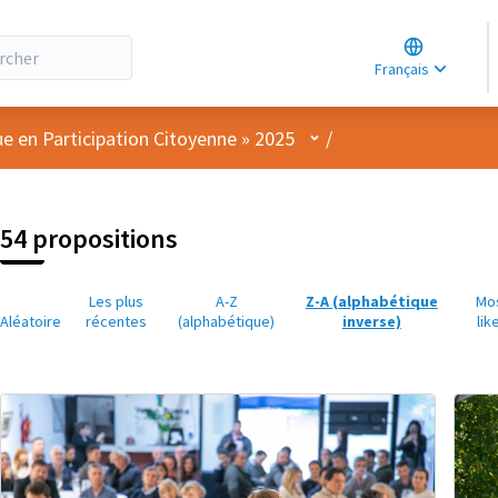
Choose lang
Choisir la la
Français
Elegir el idi
Menu utilisateur
ue en Participation Citoyenne » 2025
/
54 propositions
Les plus
A-Z
Z-A (alphabétique
Mo
Aléatoire
récentes
(alphabétique)
inverse)
lik