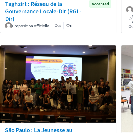
Taghzirt : Réseau de la
Accepted
Gouvernance Locale-Dir (RGL-
Dir)
Proposition officielle
6
0
São Paulo : La Jeunesse au