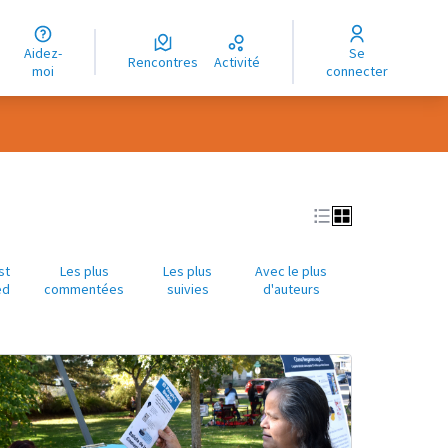
uage
Aidez-
Se
ngue
Rencontres
Activité
moi
connecter
oma
st
Les plus
Les plus
Avec le plus
ed
commentées
suivies
d'auteurs