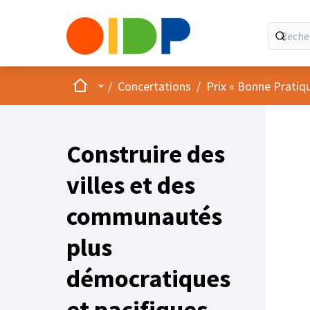
Accueil
Menu principal
/
Concertations
/
Prix « Bonne Pratiq
Construire des
villes et des
communautés
plus
démocratiques
et pacifiques