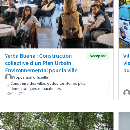
Vi
Yerba Buena : Construction
Accepted
vi
collective d'un Plan Urbain
bu
Environnemental pour la ville
Proposition officielle
Construire des villes et des territoires plus
démocratiques et pacifiques
0
0