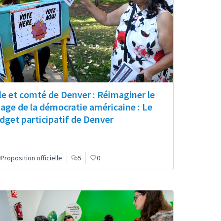
lle et comté de Denver : Réimaginer le
sage de la démocratie américaine : Le
dget participatif de Denver
Proposition officielle
5
0