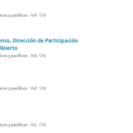
icos y pacíficos
0
0
rno, Dirección de Participación
Abierto
icos y pacíficos
0
0
icos y pacíficos
0
0
icos y pacíficos
1
0