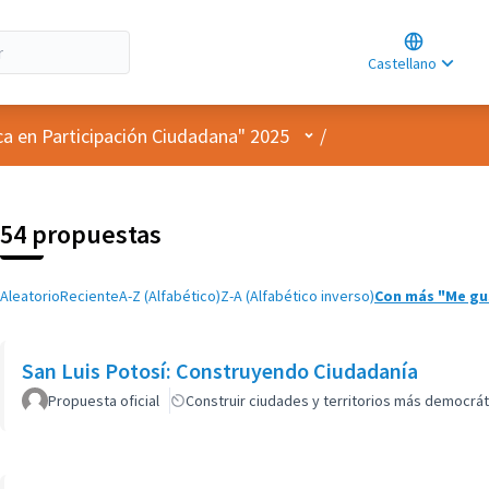
Choose lan
Choisir la l
Castellano
Elegir el id
Menú de usuario
ca en Participación Ciudadana" 2025
/
54 propuestas
Aleatorio
Reciente
A-Z (Alfabético)
Z-A (Alfabético inverso)
Con más "Me gu
San Luis Potosí: Construyendo Ciudadanía
Propuesta oficial
Construir ciudades y territorios más democrát