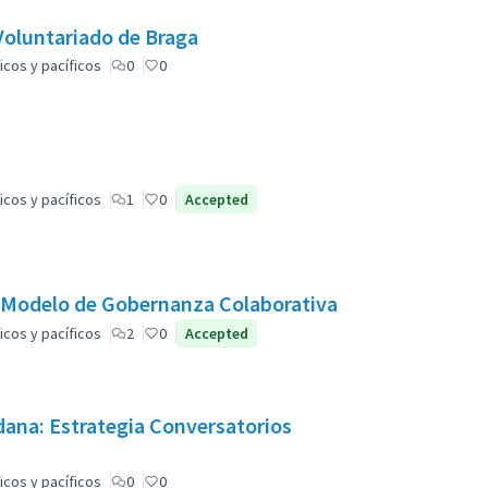
 Voluntariado de Braga
icos y pacíficos
0
0
icos y pacíficos
1
0
Accepted
 Modelo de Gobernanza Colaborativa
icos y pacíficos
2
0
Accepted
adana: Estrategia Conversatorios
icos y pacíficos
0
0