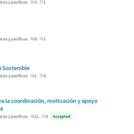
icos y pacíficos
3
1
icos y pacíficos
0
1
a Sostenible
icos y pacíficos
1
0
ra la coordinación, motivación y apoyo
na
icos y pacíficos
11
0
Accepted