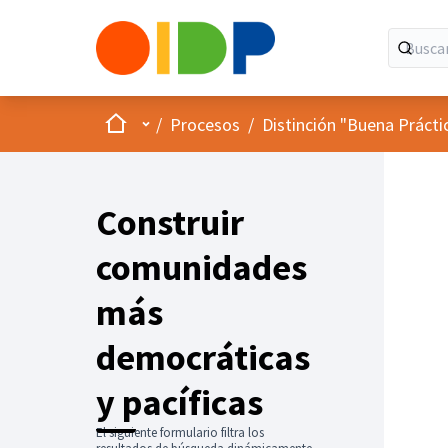
Inicio
Menú principal
/
Procesos
/
Distinción "Buena Prácti
Construir
comunidades
más
democráticas
y pacíficas
El siguiente formulario filtra los