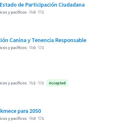
 Estado de Participación Ciudadana
icos y pacíficos
0
1
ción Canina y Tenencia Responsable
icos y pacíficos
0
1
icos y pacíficos
2
1
Accepted
ekmece para 2050
icos y pacíficos
0
1