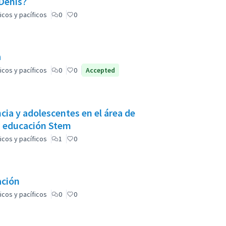
 Denis?
icos y pacíficos
0
0
a
icos y pacíficos
0
0
Accepted
ia y adolescentes en el área de
la educación Stem
icos y pacíficos
1
0
ación
icos y pacíficos
0
0