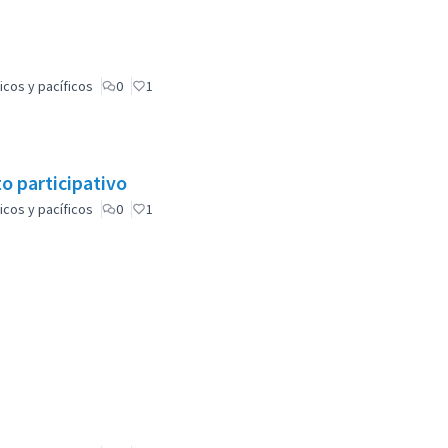
icos y pacíficos
0
1
o participativo
icos y pacíficos
0
1