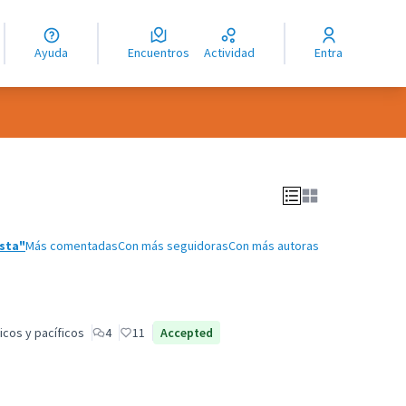
guage
angue
Ayuda
Encuentros
Actividad
Entra
ioma
sta"
Más comentadas
Con más seguidoras
Con más autoras
icos y pacíficos
4
11
Accepted