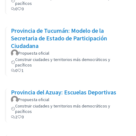
pacíficos
0
0
Provincia de Tucumán: Modelo de la
Secretaria de Estado de Participación
Ciudadana
Propuesta oficial
Construir ciudades y territorios más democráticos y
pacíficos
0
1
Provincia del Azuay: Escuelas Deportivas
Propuesta oficial
Construir ciudades y territorios más democráticos y
pacíficos
2
0