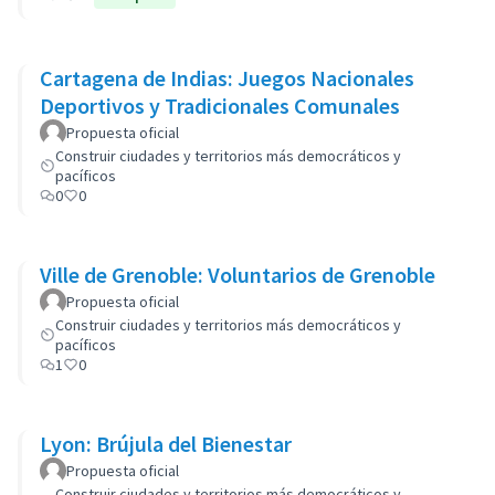
Cartagena de Indias: Juegos Nacionales
Deportivos y Tradicionales Comunales
Propuesta oficial
Construir ciudades y territorios más democráticos y
pacíficos
0
0
Ville de Grenoble: Voluntarios de Grenoble
Propuesta oficial
Construir ciudades y territorios más democráticos y
pacíficos
1
0
Lyon: Brújula del Bienestar
Propuesta oficial
Construir ciudades y territorios más democráticos y