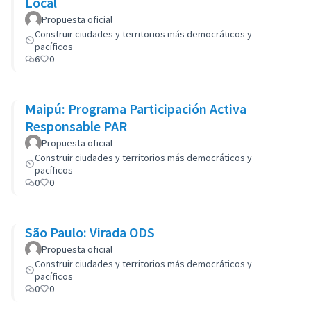
Local
Propuesta oficial
Construir ciudades y territorios más democráticos y
pacíficos
6
0
Maipú: Programa Participación Activa
Responsable PAR
Propuesta oficial
Construir ciudades y territorios más democráticos y
pacíficos
0
0
São Paulo: Virada ODS
Propuesta oficial
Construir ciudades y territorios más democráticos y
pacíficos
0
0