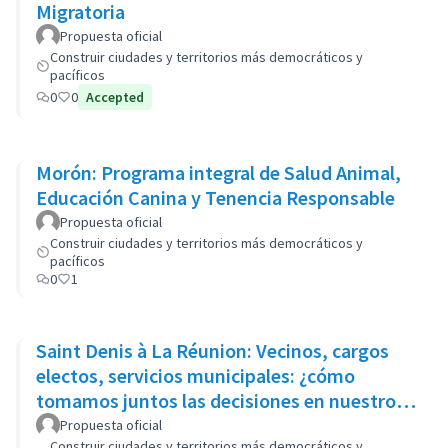
Migratoria
Propuesta oficial
Construir ciudades y territorios más democráticos y
pacíficos
0
0
Accepted
Morón: Programa integral de Salud Animal,
Educación Canina y Tenencia Responsable
Propuesta oficial
Construir ciudades y territorios más democráticos y
pacíficos
0
1
Saint Denis à La Réunion: Vecinos, cargos
electos, servicios municipales: ¿cómo
tomamos juntos las decisiones en nuestros
barrios de Saint Denis?
Propuesta oficial
Construir ciudades y territorios más democráticos y