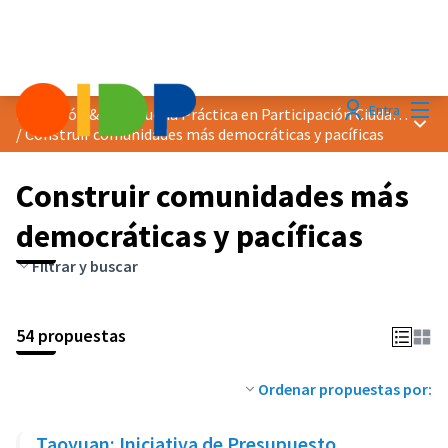
Menú
Entra
Distinción &quot;Buena Práctica en Participación Ciudadana&quot; 2025
Menú 
/
Construir comunidades más democráticas y pacíficas
Construir comunidades más
democráticas y pacíficas
Filtrar y buscar
54 propuestas
Ordenar propuestas por:
Taoyuan: Iniciativa de Presupuesto