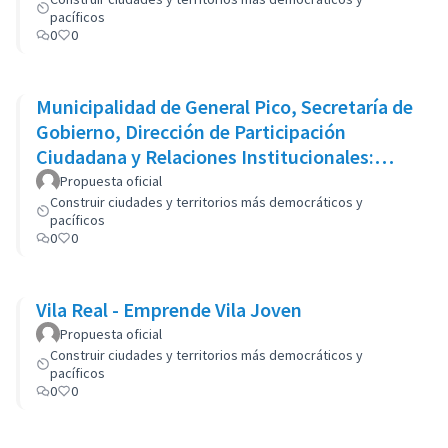
pacíficos
0
0
Municipalidad de General Pico, Secretaría de
Gobierno, Dirección de Participación
Ciudadana y Relaciones Institucionales:
Gabinete Abierto
Propuesta oficial
Construir ciudades y territorios más democráticos y
pacíficos
0
0
Vila Real - Emprende Vila Joven
Propuesta oficial
Construir ciudades y territorios más democráticos y
pacíficos
0
0