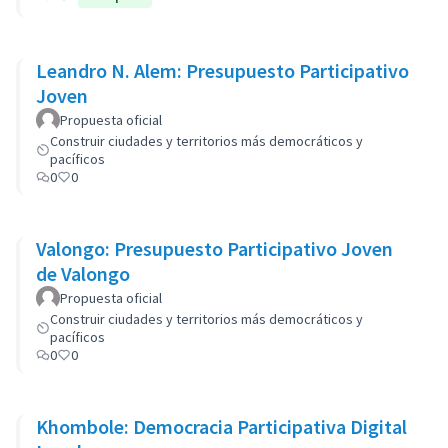
Leandro N. Alem: Presupuesto Participativo
Joven
Propuesta oficial
Construir ciudades y territorios más democráticos y
pacíficos
0
0
Valongo: Presupuesto Participativo Joven
de Valongo
Propuesta oficial
Construir ciudades y territorios más democráticos y
pacíficos
0
0
Khombole: Democracia Participativa Digital