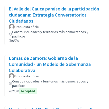
El Valle del Cauca paraíso de la participación
ciudadana: Estrategia Conversatorios
Ciudadanos
Propuesta oficial
Construir ciudades y territorios más democráticos y
pacíficos
0
0
Lomas de Zamora: Gobierno de la
Comunidad - un Modelo de Gobernanza
Colaborativa
Propuesta oficial
Construir ciudades y territorios más democráticos y
pacíficos
2
0
Accepted