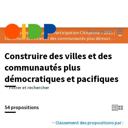
Menu
Se connecter
Prix « Bonne Pratique en Participation Citoyenne » 2025
/
Menu 
Construire des villes et des communautés plus démocratiques et pacifiques
Construire des villes et des
communautés plus
démocratiques et pacifiques
Filtrer et rechercher
54 propositions
Classement des propositions par :