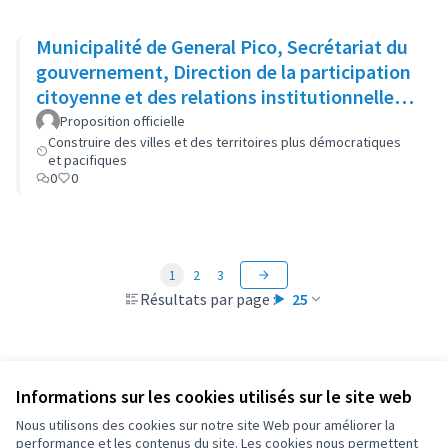
Municipalité de General Pico, Secrétariat du
gouvernement, Direction de la participation
citoyenne et des relations institutionnelles :
Cabinet ouvert
Proposition officielle
Construire des villes et des territoires plus démocratiques
et pacifiques
0
0
1
2
3
Résultats par page :
25
Informations sur les cookies utilisés sur le site web
Conditions d'utilisation
Paramètres des cookies
Nous utilisons des cookies sur notre site Web pour améliorer la
OIDP sur X
OIDP sur Facebook
OIDP sur YouTube
performance et les contenus du site. Les cookies nous permettent