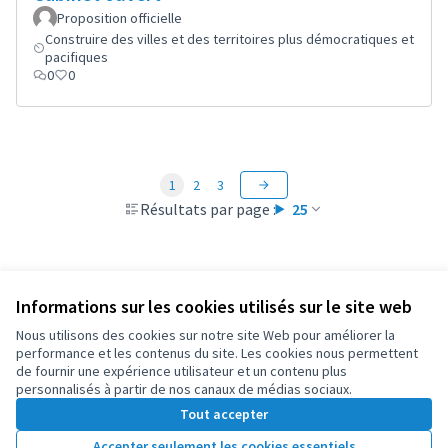
Proposition officielle
Construire des villes et des territoires plus démocratiques et
pacifiques
0
0
1
2
3
Résultats par page :
25
Informations sur les cookies utilisés sur le site web
Conditions d'utilisation
Paramètres des cookies
Nous utilisons des cookies sur notre site Web pour améliorer la
OIDP sur X
OIDP sur Facebook
OIDP sur YouTube
performance et les contenus du site. Les cookies nous permettent
de fournir une expérience utilisateur et un contenu plus
(Lien externe)
(Lien externe)
(Lien externe)
Français
personnalisés à partir de nos canaux de médias sociaux.
Choose language
Choisir la langue
Elegir el idioma
Tout accepter
Accepter seulement les cookies essentiels