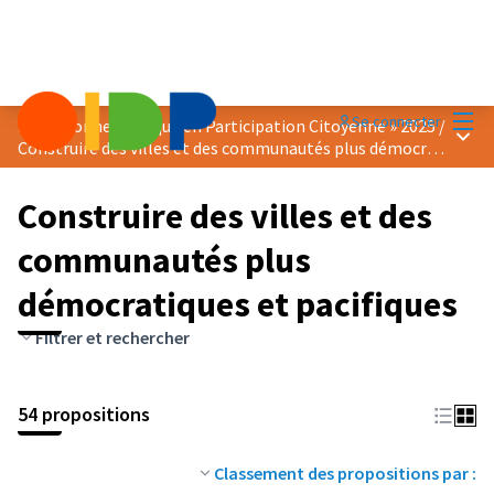
Menu
Se connecter
Prix « Bonne Pratique en Participation Citoyenne » 2025
/
Menu 
Construire des villes et des communautés plus démocratiques et pacifiques
Construire des villes et des
communautés plus
démocratiques et pacifiques
Filtrer et rechercher
54 propositions
Classement des propositions par :