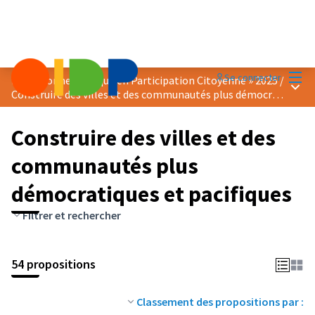
Menu
Se connecter
Prix « Bonne Pratique en Participation Citoyenne » 2025
/
Menu 
Construire des villes et des communautés plus démocratiques et pacifiques
Construire des villes et des
communautés plus
démocratiques et pacifiques
Filtrer et rechercher
54 propositions
Classement des propositions par :