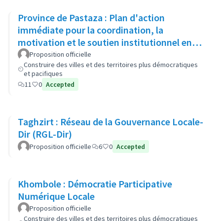
Province de Pastaza : Plan d'action
immédiate pour la coordination, la
motivation et le soutien institutionnel en
vue de renforcer la sécurité
Proposition officielle
Construire des villes et des territoires plus démocratiques
et pacifiques
11
0
Accepted
Taghzirt : Réseau de la Gouvernance Locale-
Dir (RGL-Dir)
Proposition officielle
6
0
Accepted
Khombole : Démocratie Participative
Numérique Locale
Proposition officielle
Construire des villes et des territoires plus démocratiques