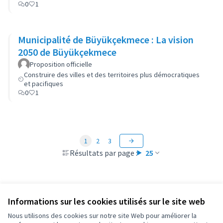
0
1
Municipalité de Büyükçekmece : La vision
2050 de Büyükçekmece
Proposition officielle
Construire des villes et des territoires plus démocratiques
et pacifiques
0
1
1
2
3
Résultats par page :
25
Informations sur les cookies utilisés sur le site web
Conditions d'utilisation
Paramètres des cookies
Nous utilisons des cookies sur notre site Web pour améliorer la
OIDP sur X
OIDP sur Facebook
OIDP sur YouTube