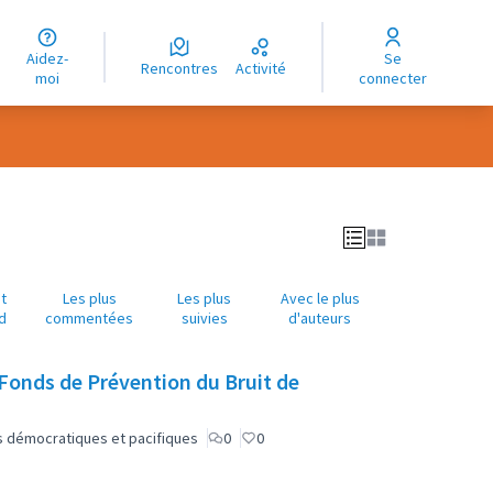
uage
Aidez-
Se
ngue
Rencontres
Activité
moi
connecter
oma
t
Les plus
Les plus
Avec le plus
d
commentées
suivies
d'auteurs
e Fonds de Prévention du Bruit de
lus démocratiques et pacifiques
0
0