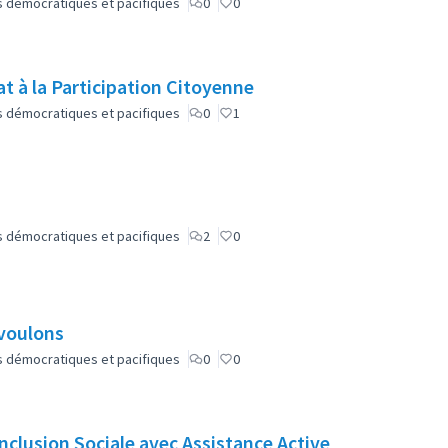
lus démocratiques et pacifiques
0
0
t à la Participation Citoyenne
lus démocratiques et pacifiques
0
1
lus démocratiques et pacifiques
2
0
 voulons
lus démocratiques et pacifiques
0
0
nclusion Sociale avec Assistance Active