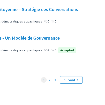
 citoyenne – Stratégie des Conversations
lus démocratiques et pacifiques
0
0
 - Un Modèle de Gouvernance
lus démocratiques et pacifiques
2
0
Accepted
1
2
3
Suivant