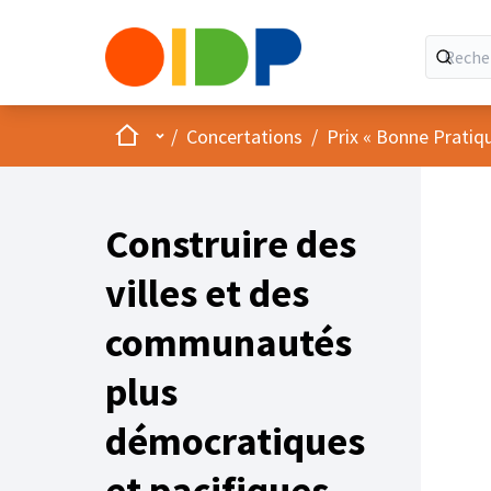
Accueil
Menu principal
/
Concertations
/
Prix « Bonne Pratiq
Construire des
villes et des
communautés
plus
démocratiques
et pacifiques