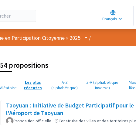
Choose lang
Choisir la la
Français
Elegir el idi
Menu utilisateur
ue en Participation Citoyenne » 2025
/
54 propositions
Les plus
A-Z
Z-A (alphabétique
Mos
Aléatoire
récentes
(alphabétique)
inverse)
like
Taoyuan : Initiative de Budget Participatif pour l
l'Aéroport de Taoyuan
Proposition officielle
Construire des villes et des territoires p