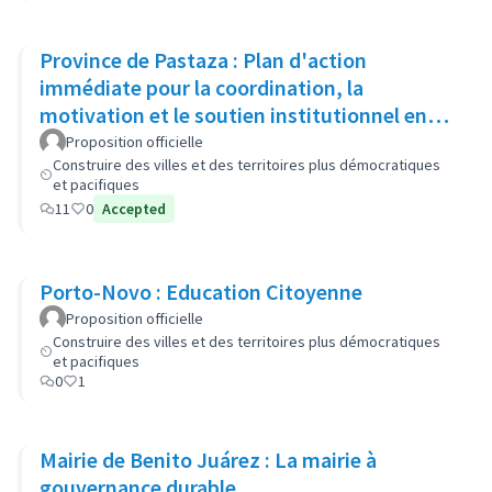
Province de Pastaza : Plan d'action
immédiate pour la coordination, la
motivation et le soutien institutionnel en
vue de renforcer la sécurité
Proposition officielle
Construire des villes et des territoires plus démocratiques
et pacifiques
11
0
Accepted
Porto-Novo : Education Citoyenne
Proposition officielle
Construire des villes et des territoires plus démocratiques
et pacifiques
0
1
Mairie de Benito Juárez : La mairie à
gouvernance durable