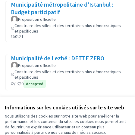
Municipalité métropolitaine d'Istanbul :
Budget participatif
Proposition officielle
Construire des villes et des territoires plus démocratiques
et pacifiques
0
1
Municipalité de Lezhë : DETTE ZERO
Proposition officielle
Construire des villes et des territoires plus démocratiques
et pacifiques
1
0
Accepted
Informations sur les cookies utilisés sur le site web
Conditions d'utilisation
Paramètres des cookies
Nous utilisons des cookies sur notre site Web pour améliorer la
OIDP sur X
OIDP sur Facebook
OIDP sur YouTube
performance et les contenus du site. Les cookies nous permettent
de fournir une expérience utilisateur et un contenu plus
(Lien externe)
(Lien externe)
(Lien externe)
Français
personnalisés à partir de nos canaux de médias sociaux.
Choose language
Choisir la langue
Elegir el idioma