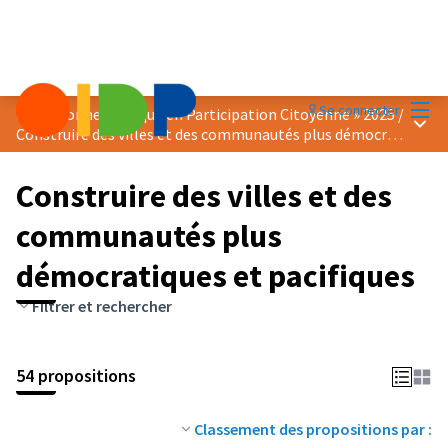
Menu
Se connecter
Prix « Bonne Pratique en Participation Citoyenne » 2025
/
Menu 
Construire des villes et des communautés plus démocratiques et pacifiques
Construire des villes et des
communautés plus
démocratiques et pacifiques
Filtrer et rechercher
54 propositions
Classement des propositions par :