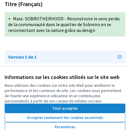
Titre (Français)
+
Maia : SOBROTHERHOOD - Reconstruire le sens perdu
de la communauté dans le quartier de Sobreiro en se
reconnectant avec la nature grâce au design
Version 1 de 1
Informations sur les cookies utilisés sur le site web
Conditions d'utilisation
Paramètres des cookies
Nous utilisons des cookies sur notre site Web pour améliorer la
OIDP sur X
OIDP sur Facebook
OIDP sur YouTube
performance et les contenus du site. Les cookies nous permettent
de fournir une expérience utilisateur et un contenu plus
(Lien externe)
(Lien externe)
(Lien externe)
Français
personnalisés à partir de nos canaux de médias sociaux.
Choose language
Choisir la langue
Elegir el idioma
Tout accepter
Accepter seulement les cookies essentiels
Licence Cre
(Lien extern
Paramètres
(Lien externe)