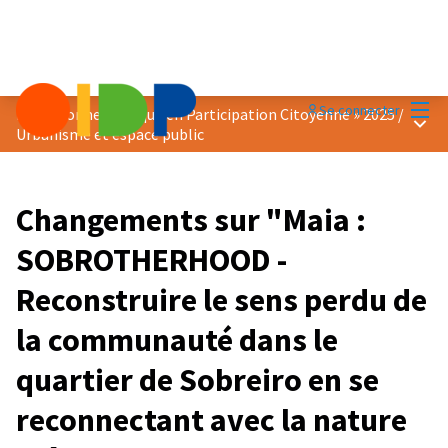
Menu
Se connecter
Prix « Bonne Pratique en Participation Citoyenne » 2025
/
Menu 
Urbanisme et espace public
Changements sur "Maia :
SOBROTHERHOOD -
Reconstruire le sens perdu de
la communauté dans le
quartier de Sobreiro en se
reconnectant avec la nature