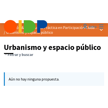
Menú
Entra
Distinción &quot;Buena Práctica en Participación Ciudadana&quot; 2025
Menú 
/
Urbanismo y espacio público
Urbanismo y espacio público
Filtrar y buscar
Aún no hay ninguna propuesta.