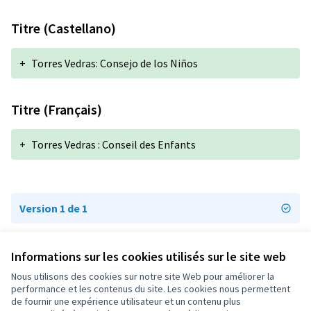
Titre (Castellano)
+
Torres Vedras: Consejo de los Niños
Titre (Français)
+
Torres Vedras : Conseil des Enfants
Version 1 de 1
Informations sur les cookies utilisés sur le site web
Conditions d'utilisation
Paramètres des cookies
Nous utilisons des cookies sur notre site Web pour améliorer la
OIDP sur X
OIDP sur Facebook
OIDP sur YouTube
performance et les contenus du site. Les cookies nous permettent
de fournir une expérience utilisateur et un contenu plus
(Lien externe)
(Lien externe)
(Lien externe)
Français