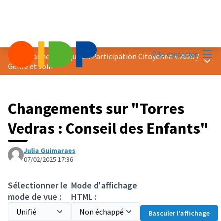
Menu
Se connecter
Prix « Bonne Pratique en Participation Citoyenne » 2025
/
Menu 
Genre et soin
Changements sur "Torres
Vedras : Conseil des Enfants"
Julia Guimaraes
07/02/2025 17:36
Sélectionner le
Mode d'affichage
mode de vue :
HTML :
Basculer l’affichage