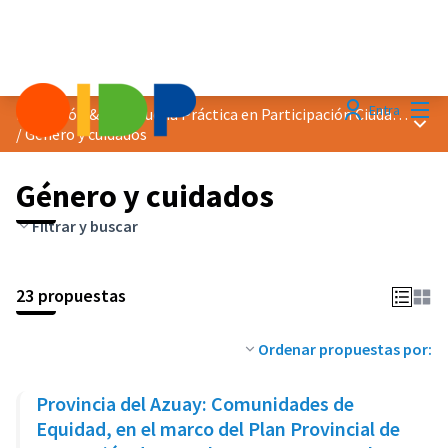
Menú
Entra
Distinción &quot;Buena Práctica en Participación Ciudadana&quot; 2025
Menú 
/
Género y cuidados
Género y cuidados
Filtrar y buscar
23 propuestas
Ordenar propuestas por:
Provincia del Azuay: Comunidades de
Equidad, en el marco del Plan Provincial de