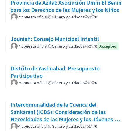
Provincia de Azilal: Asociación Umm El Benin
para los Derechos de las Mujeres y los Niños
Propuesta oficial
Género y cuidados
0
0
Jounieh: Consejo Municipal Infantil
Propuesta oficial
Género y cuidados
0
0
Accepted
Distrito de Yashnabad: Presupuesto
Participativo
Propuesta oficial
Género y cuidados
1
0
Intercomunalidad de la Cuenca del
Sankarani (ICBS): Consideración de las
Necesidades de las Mujeres y los Jóvenes en
el Proyecto de Engorde Bovino
Propuesta oficial
Género y cuidados
1
0