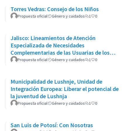
Torres Vedras: Consejo de los Niños
Propuesta oficial
Género y cuidados
1
0
Jalisco: Lineamientos de Atención
Especializada de Necesidades
Complementarias de las Usuarias de los
Centros de Justicia para las Mujeres del
Propuesta oficial
Género y cuidados
1
0
Estado
Municipalidad de Lushnje, Unidad de
Integración Europea: Liberar el potencial de
la juventud de Lushnja
Propuesta oficial
Género y cuidados
1
0
San Luis de Potosí: Con Nosotras