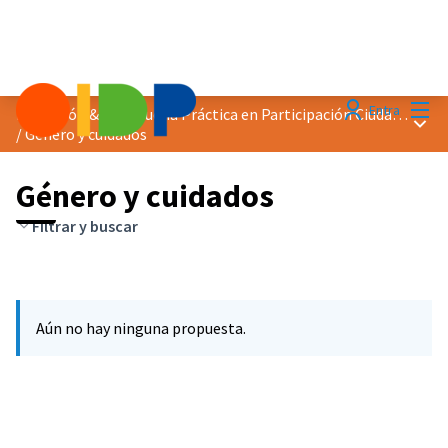
Menú
Entra
Distinción &quot;Buena Práctica en Participación Ciudadana&quot; 2025
Menú 
/
Género y cuidados
Género y cuidados
Filtrar y buscar
Aún no hay ninguna propuesta.