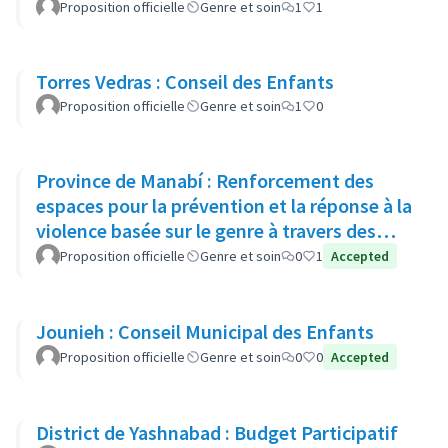
Proposition officielle
Genre et soin
1
1
Torres Vedras : Conseil des Enfants
Proposition officielle
Genre et soin
1
0
Province de Manabí : Renforcement des
espaces pour la prévention et la réponse à la
violence basée sur le genre à travers des
réseaux de soutien commu
Proposition officielle
Genre et soin
0
1
Accepted
Jounieh : Conseil Municipal des Enfants
Proposition officielle
Genre et soin
0
0
Accepted
District de Yashnabad : Budget Participatif