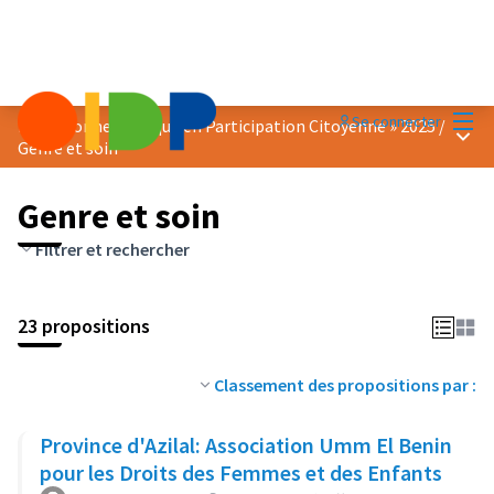
Menu
Se connecter
Prix « Bonne Pratique en Participation Citoyenne » 2025
/
Menu 
Genre et soin
Genre et soin
Filtrer et rechercher
23 propositions
Classement des propositions par :
Province d'Azilal: Association Umm El Benin
pour les Droits des Femmes et des Enfants