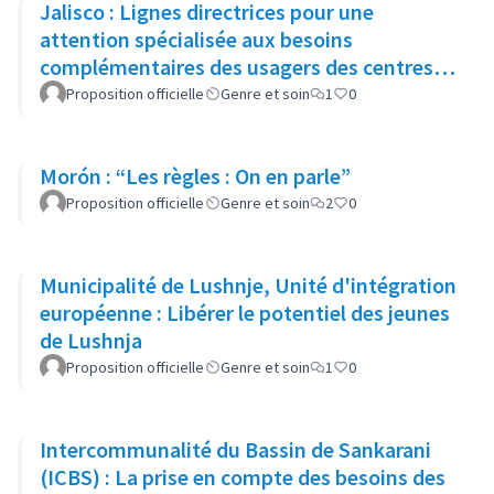
Jalisco : Lignes directrices pour une
attention spécialisée aux besoins
complémentaires des usagers des centres
de justice pour les femmes dans l'État
Proposition officielle
Genre et soin
1
0
Morón : “Les règles : On en parle”
Proposition officielle
Genre et soin
2
0
Municipalité de Lushnje, Unité d'intégration
européenne : Libérer le potentiel des jeunes
de Lushnja
Proposition officielle
Genre et soin
1
0
Intercommunalité du Bassin de Sankarani
(ICBS) : La prise en compte des besoins des