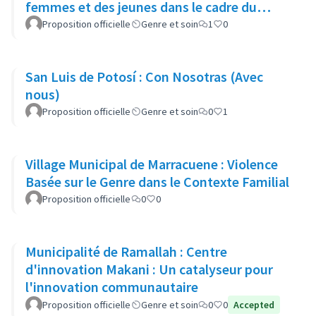
femmes et des jeunes dans le cadre du
Projet d'Embouche Bovine
Proposition officielle
Genre et soin
1
0
San Luis de Potosí : Con Nosotras (Avec
nous)
Proposition officielle
Genre et soin
0
1
Village Municipal de Marracuene : Violence
Basée sur le Genre dans le Contexte Familial
Proposition officielle
0
0
Municipalité de Ramallah : Centre
d'innovation Makani : Un catalyseur pour
l'innovation communautaire
Proposition officielle
Genre et soin
0
0
Accepted