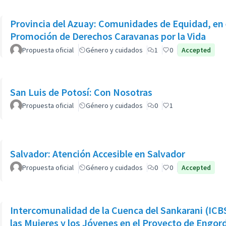
Provincia del Azuay: Comunidades de Equidad, en el marco del Plan Provincial de
Promoción de Derechos Caravanas por la Vida
Propuesta oficial
Género y cuidados
1
0
Accepted
San Luis de Potosí: Con Nosotras
Propuesta oficial
Género y cuidados
0
1
Salvador: Atención Accesible en Salvador
Propuesta oficial
Género y cuidados
0
0
Accepted
Intercomunalidad de la Cuenca del Sankarani (ICB
las Mujeres y los Jóvenes en el Proyecto de Engor