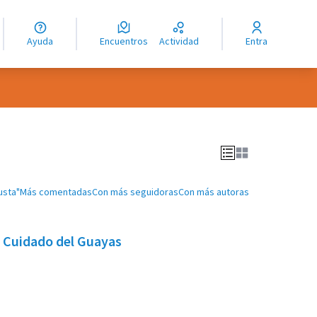
guage
angue
Ayuda
Encuentros
Actividad
Entra
ioma
usta"
Más comentadas
Con más seguidoras
Con más autoras
e Cuidado del Guayas