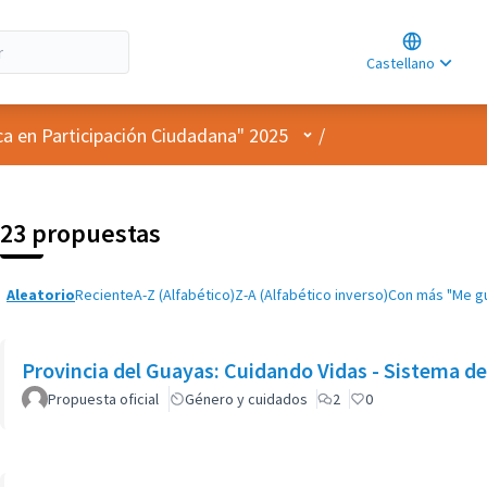
Choose lan
Choisir la l
Castellano
Elegir el id
Menú de usuario
ca en Participación Ciudadana" 2025
/
23 propuestas
Aleatorio
Reciente
A-Z (Alfabético)
Z-A (Alfabético inverso)
Con más "Me g
Provincia del Guayas: Cuidando Vidas - Sistema d
Propuesta oficial
Género y cuidados
2
0