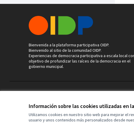
Bienvenida a la plataforma participativa OIDP.
Bienvenido al sitio de la comunidad OIDP.
Experiencias de democracia participativa a escala local con
objetivo de profundizar las raíces de la democracia en el
gobierno municipal.
Términos y condiciones de uso
Configuración de cookies
Información sobre las cookies utilizadas en 
Utilizamos cookies en nuestro sitio web para mejorar el r
usuario y unos contenidos más personalizados desde nues
(Enlace externo)
Web creada con
software libre
.
(Enlace externo)