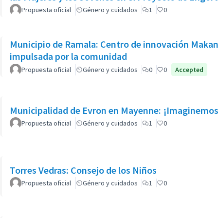
Propuesta oficial
Género y cuidados
1
0
Municipio de Ramala: Centro de innovación Makani:
impulsada por la comunidad
Propuesta oficial
Género y cuidados
0
0
Accepted
Municipalidad de Evron en Mayenne: ¡Imaginemos 
Propuesta oficial
Género y cuidados
1
0
Torres Vedras: Consejo de los Niños
Propuesta oficial
Género y cuidados
1
0