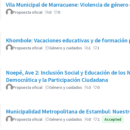
Vila Municipal de Marracuene: Violencia de género 
Propuesta oficial
0
0
Khombole: Vacaciones educativas y de formación 
Propuesta oficial
Género y cuidados
1
1
Noepé, Ave 2: Inclusión Social y Educación de los
Democrática y la Participación Ciudadana
Propuesta oficial
Género y cuidados
3
0
Municipalidad Metropolitana de Estambul: Nuest
Propuesta oficial
Género y cuidados
0
2
Accepted