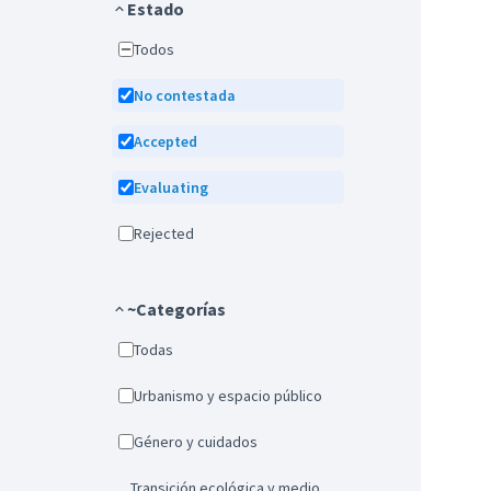
Estado
Todos
No contestada
Accepted
Evaluating
Rejected
~Categorías
Todas
Urbanismo y espacio público
Género y cuidados
Transición ecológica y medio