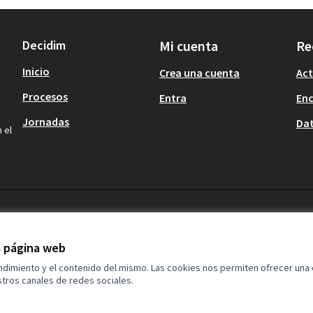
Decidim
Mi cuenta
Re
Inicio
Crea una cuenta
Act
Procesos
Entra
En
Jornadas
Dat
 el
la página web
endimiento y el contenido del mismo. Las cookies nos permiten ofrecer una
tros canales de redes sociales.