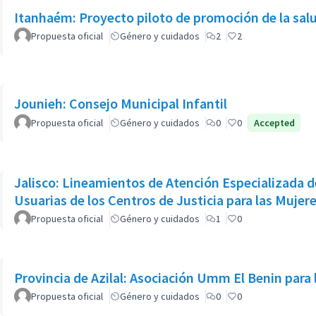
Itanhaém: Proyecto piloto de promoción de la sal
Propuesta oficial
Género y cuidados
2
2
Jounieh: Consejo Municipal Infantil
Propuesta oficial
Género y cuidados
0
0
Accepted
Jalisco: Lineamientos de Atención Especializada
Usuarias de los Centros de Justicia para las Mujer
Propuesta oficial
Género y cuidados
1
0
Provincia de Azilal: Asociación Umm El Benin para 
Propuesta oficial
Género y cuidados
0
0