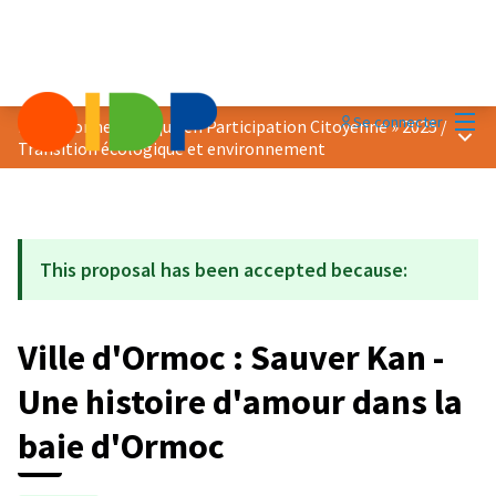
Menu
Se connecter
Prix « Bonne Pratique en Participation Citoyenne » 2025
/
Menu 
Transition écologique et environnement
This proposal has been accepted because:
Ville d'Ormoc : Sauver Kan -
Une histoire d'amour dans la
baie d'Ormoc