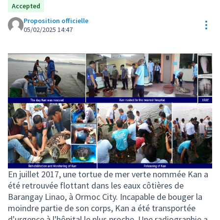
Accepted
Proposition officielle
Res
05/02/2025 14:47
En juillet 2017, une tortue de mer verte nommée Kan a
été retrouvée flottant dans les eaux côtières de
Barangay Linao, à Ormoc City. Incapable de bouger la
moindre partie de son corps, Kan a été transportée
d'urgence à l'hôpital le plus proche. Une radiographie a