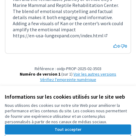
Marine Mammal and Reptile Rehabilitation Center.
The blend of emotional storytelling and factual
details makes it both engaging and informative.
Adding a few visuals of Kan or the center’s work could
amplify the emotional impact
https://en-usa-lungexpand.com/index.html
(Lien externe)
0
0
Référence : oidp-PROP-2025-02-3503
Numéro de version 1
(sur 1)
voir les autres versions
Vérifiez l'empreinte numérique
Informations sur les cookies utilisés sur le site web
Conditions d'utilisation
Paramètres des cookies
Nous utilisons des cookies sur notre site Web pour améliorer la
OIDP sur X
OIDP sur Facebook
OIDP sur YouTube
performance et les contenus du site. Les cookies nous permettent
de fournir une expérience utilisateur et un contenu plus
(Lien externe)
(Lien externe)
(Lien externe)
Français
personnalisés à partir de nos canaux de médias sociaux.
Choose language
Choisir la langue
Elegir el idioma
Tout accepter