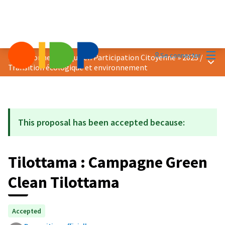
Menu
Se connecter
Prix « Bonne Pratique en Participation Citoyenne » 2025
/
Menu 
Transition écologique et environnement
This proposal has been accepted because:
Tilottama : Campagne Green
Clean Tilottama
Accepted