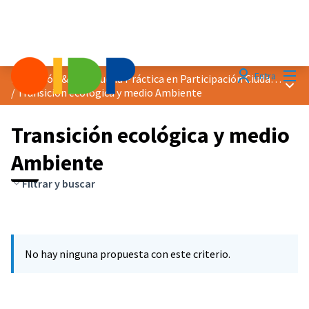
Menú
Entra
Distinción &quot;Buena Práctica en Participación Ciudadana&quot; 2025
Menú 
/
Transición ecológica y medio Ambiente
Transición ecológica y medio
Ambiente
Filtrar y buscar
No hay ninguna propuesta con este criterio.