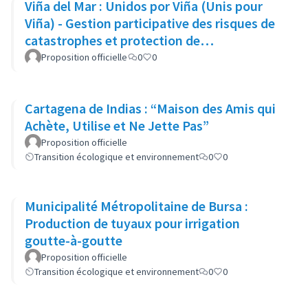
Viña del Mar : Unidos por Viña (Unis pour
Viña) - Gestion participative des risques de
catastrophes et protection de
l'environnement
Proposition officielle
0
0
Cartagena de Indias : “Maison des Amis qui
Achète, Utilise et Ne Jette Pas”
Proposition officielle
Transition écologique et environnement
0
0
Municipalité Métropolitaine de Bursa :
Production de tuyaux pour irrigation
goutte-à-goutte
Proposition officielle
Transition écologique et environnement
0
0