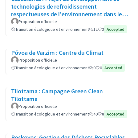
technologies de refroidissement
respectueuses de l'environnement dans les
zones urbaines
Proposition officielle
Transition écologique et environnement
12
2
Accepted
Póvoa de Varzim : Centre du Climat
Proposition officielle
Transition écologique et environnement
0
0
Accepted
Tilottama : Campagne Green Clean
Tilottama
Proposition officielle
Transition écologique et environnement
40
8
Accepted
Roskovec: Gestion des Déchets Recyclables