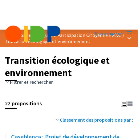
Menu
Se connecter
Prix « Bonne Pratique en Participation Citoyenne » 2025
/
Menu 
Transition écologique et environnement
Transition écologique et
environnement
Filtrer et rechercher
22 propositions
Classement des propositions par :
Casablanca : Projet de développement de