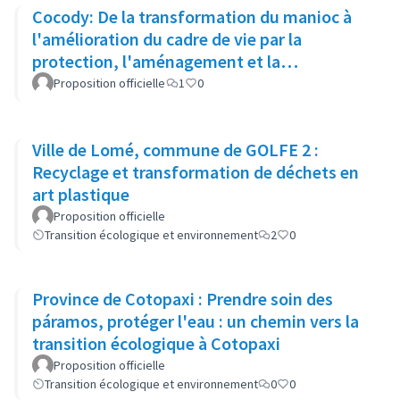
Cocody: De la transformation du manioc à
l'amélioration du cadre de vie par la
protection, l'aménagement et la
réhabilitation des bords lagunaires
Proposition officielle
1
0
Ville de Lomé, commune de GOLFE 2 :
Recyclage et transformation de déchets en
art plastique
Proposition officielle
Transition écologique et environnement
2
0
Province de Cotopaxi : Prendre soin des
páramos, protéger l'eau : un chemin vers la
transition écologique à Cotopaxi
Proposition officielle
Transition écologique et environnement
0
0