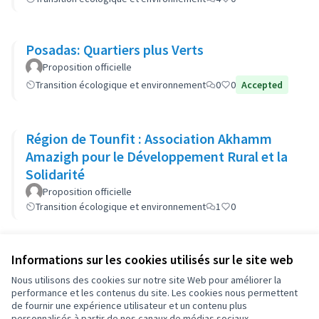
Posadas: Quartiers plus Verts
Proposition officielle
Transition écologique et environnement
0
0
Accepted
Région de Tounfit : Association Akhamm
Amazigh pour le Développement Rural et la
Solidarité
Proposition officielle
Transition écologique et environnement
1
0
Informations sur les cookies utilisés sur le site web
Conditions d'utilisation
Paramètres des cookies
Nous utilisons des cookies sur notre site Web pour améliorer la
OIDP sur X
OIDP sur Facebook
OIDP sur YouTube
performance et les contenus du site. Les cookies nous permettent
de fournir une expérience utilisateur et un contenu plus
(Lien externe)
(Lien externe)
(Lien externe)
Français
personnalisés à partir de nos canaux de médias sociaux.
Choose language
Choisir la langue
Elegir el idioma