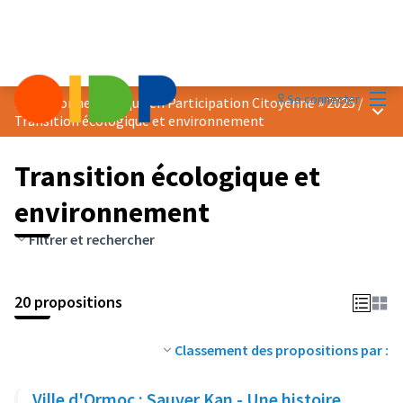
Menu
Se connecter
Prix « Bonne Pratique en Participation Citoyenne » 2025
/
Menu 
Transition écologique et environnement
Transition écologique et
environnement
Filtrer et rechercher
20 propositions
Classement des propositions par :
Ville d'Ormoc : Sauver Kan - Une histoire