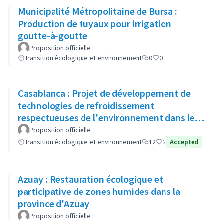
Municipalité Métropolitaine de Bursa :
Production de tuyaux pour irrigation
goutte-à-goutte
Proposition officielle
Transition écologique et environnement
0
0
Casablanca : Projet de développement de
technologies de refroidissement
respectueuses de l'environnement dans les
zones urbaines
Proposition officielle
Transition écologique et environnement
12
2
Accepted
Azuay : Restauration écologique et
participative de zones humides dans la
province d'Azuay
Proposition officielle