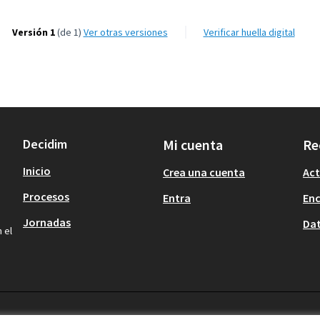
Versión 1
(de 1)
ver otras versiones
Verificar huella digital
Decidim
Mi cuenta
Re
Inicio
Crea una cuenta
Act
Procesos
Entra
En
Jornadas
Dat
 el