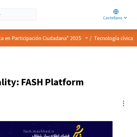
Choose lan
Choisir la l
Castellano
Elegir el id
Menú de usuario
ca en Participación Ciudadana" 2025
/
Tecnología cívica
lity: FASH Platform
Contr