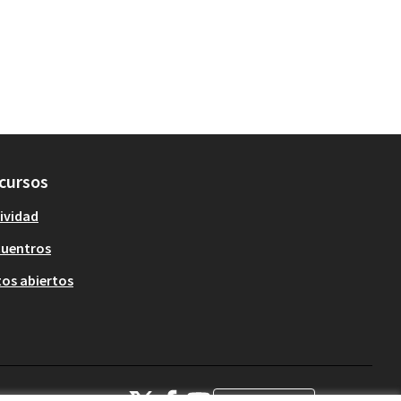
cursos
ividad
cuentros
os abiertos
OIDP en X
OIDP en Facebook
OIDP en YouTube