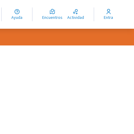
guage
angue
Ayuda
Encuentros
Actividad
Entra
ioma
oles de recursos