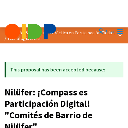
Menú
Entra
Distinción &quot;Buena Práctica en Participación Ciudadana&quot; 2025
Menú 
/
Tecnología cívica
This proposal has been accepted because:
Nilüfer: ¡Compass es
Participación Digital!
"Comités de Barrio de
Nilüfer"