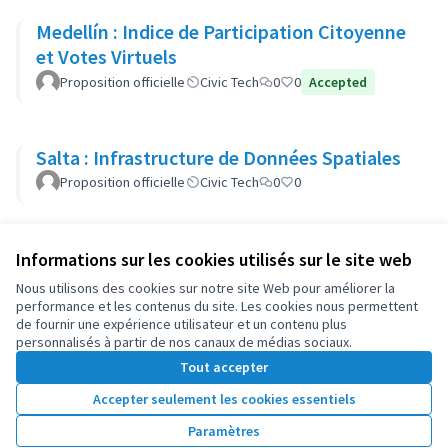
Medellín : Indice de Participation Citoyenne
et Votes Virtuels
Proposition officielle
Civic Tech
0
0
Accepted
Salta : Infrastructure de Données Spatiales
Proposition officielle
Civic Tech
0
0
Informations sur les cookies utilisés sur le site web
Conditions d'utilisation
Paramètres des cookies
Nous utilisons des cookies sur notre site Web pour améliorer la
OIDP sur X
OIDP sur Facebook
OIDP sur YouTube
performance et les contenus du site. Les cookies nous permettent
de fournir une expérience utilisateur et un contenu plus
(Lien externe)
(Lien externe)
(Lien externe)
Français
personnalisés à partir de nos canaux de médias sociaux.
Choose language
Choisir la langue
Elegir el idioma
Tout accepter
Accepter seulement les cookies essentiels
Licence Cre
(Lien extern
Paramètres
(Lien externe)
Site réalisé grâce au
logiciel libre Decidim
.