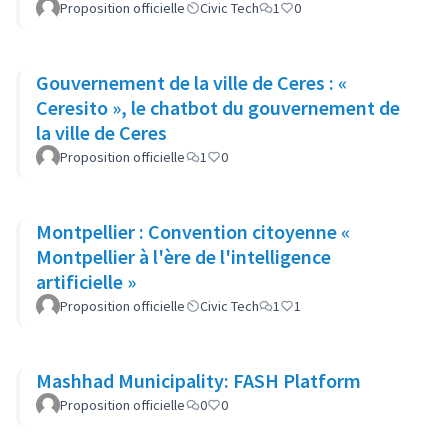
Gouvernement de l'État du Mato Gros
Proposition officielle
Civic Tech
1
0
Gouvernement de la ville de Ceres : «
Ceresito », le chatbot du gouvernement de
la ville de Ceres
Proposition officielle
1
0
Montpellier : Convention citoyenne «
Montpellier à l'ère de l'intelligence
artificielle »
Proposition officielle
Civic Tech
1
1
Mashhad Municipality: FASH Platform
Proposition officielle
0
0