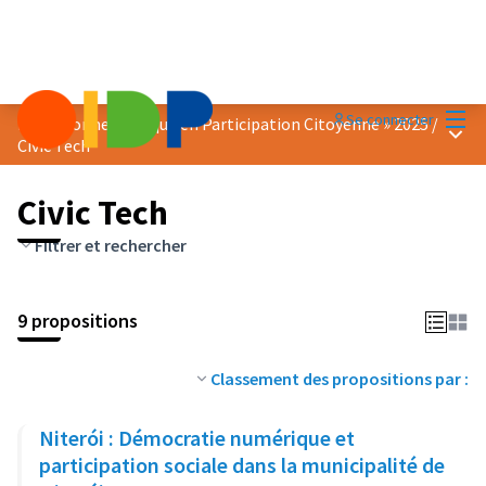
Menu
Se connecter
Prix « Bonne Pratique en Participation Citoyenne » 2025
/
Menu 
Civic Tech
Civic Tech
Filtrer et rechercher
9 propositions
Classement des propositions par :
Niterói : Démocratie numérique et
participation sociale dans la municipalité de