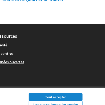
ssources
ivité
ncontres
nées ouvertes
OIDP sur X
OIDP sur Facebook
OIDP sur YouTube
Français
Choose language
Choisir la la
Tout accepter
(Lien externe)
(Lien externe)
(Lien externe)
Accepter seulement les cookies