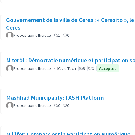
Gouvernement de la ville de Ceres : « Ceresito », l
Ceres
Proposition officielle
1
0
Niterói : Démocratie numérique et participation so
Proposition officielle
Civic Tech
9
3
Accepted
Mashhad Municipality: FASH Platform
Proposition officielle
0
0
Nilüfer: Compass est la Participation Numérique !