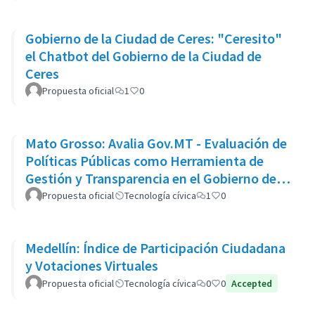
Gobierno de la Ciudad de Ceres: "Ceresito"
el Chatbot del Gobierno de la Ciudad de
Ceres
Propuesta oficial
1
0
Mato Grosso: Avalia Gov.MT - Evaluación de
Políticas Públicas como Herramienta de
Gestión y Transparencia en el Gobierno del
Estado de Mato Grosso
Propuesta oficial
Tecnología cívica
1
0
Medellín: Índice de Participación Ciudadana
y Votaciones Virtuales
Propuesta oficial
Tecnología cívica
0
0
Accepted