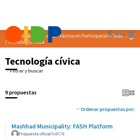
Menú
Entra
Distinción &quot;Buena Práctica en Participación Ciudadana&quot; 2025
Menú 
/
Tecnología cívica
Tecnología cívica
Filtrar y buscar
9 propuestas
Ordenar propuestas por:
Mashhad Municipality: FASH Platform
Propuesta oficial
0
0