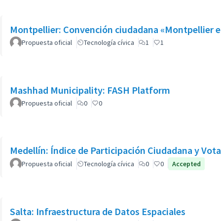
Montpellier: Convención ciudadana «Montpellier en l
Propuesta oficial
Tecnología cívica
1
1
Mashhad Municipality: FASH Platform
Propuesta oficial
0
0
Medellín: Índice de Participación Ciudadana y Vota
Propuesta oficial
Tecnología cívica
0
0
Accepted
Salta: Infraestructura de Datos Espaciales