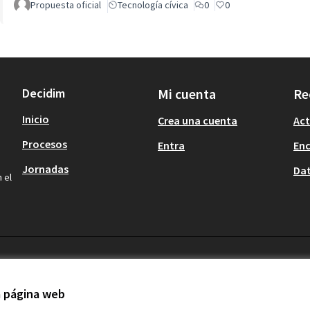
Propuesta oficial
Tecnología cívica
0
0
Decidim
Mi cuenta
Re
Inicio
Crea una cuenta
Act
Procesos
Entra
En
Jornadas
Dat
 el
la página web