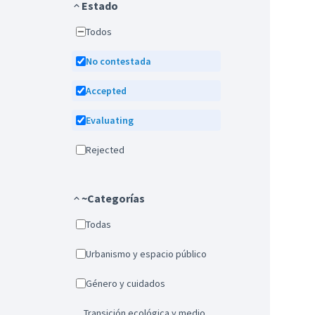
Estado
Todos
No contestada
Accepted
Evaluating
Rejected
~Categorías
Todas
Urbanismo y espacio público
Género y cuidados
Transición ecológica y medio