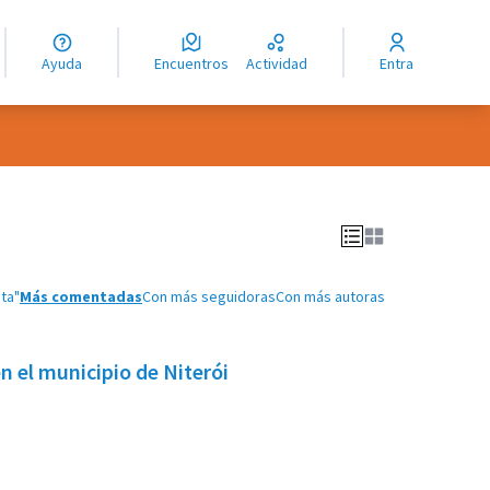
guage
angue
Ayuda
Encuentros
Actividad
Entra
ioma
ta"
Más comentadas
Con más seguidoras
Con más autoras
en el municipio de Niterói