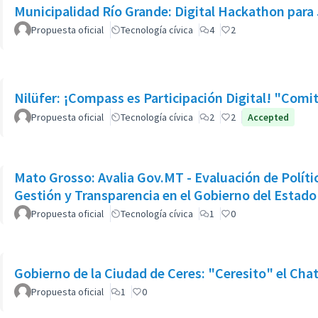
Municipalidad Río Grande: Digital Hackathon par
Propuesta oficial
Tecnología cívica
4
2
Nilüfer: ¡Compass es Participación Digital! "Comit
Propuesta oficial
Tecnología cívica
2
2
Accepted
Mato Grosso: Avalia Gov.MT - Evaluación de Polít
Gestión y Transparencia en el Gobierno del Estad
Propuesta oficial
Tecnología cívica
1
0
Gobierno de la Ciudad de Ceres: "Ceresito" el Cha
Propuesta oficial
1
0