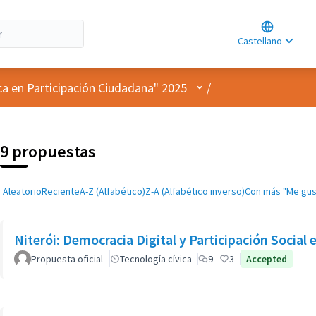
Choose lan
Choisir la l
Castellano
Elegir el id
Menú de usuario
ca en Participación Ciudadana" 2025
/
9 propuestas
Aleatorio
Reciente
A-Z (Alfabético)
Z-A (Alfabético inverso)
Con más "Me gus
Niterói: Democracia Digital y Participación Social 
Propuesta oficial
Tecnología cívica
9
3
Accepted