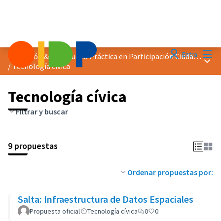
Menú
Entra
Distinción &quot;Buena Práctica en Participación Ciudadana&quot; 2025
Menú 
/
Tecnología cívica
Tecnología cívica
Filtrar y buscar
9 propuestas
Ordenar propuestas por:
Salta: Infraestructura de Datos Espaciales
Propuesta oficial
Tecnología cívica
0
0