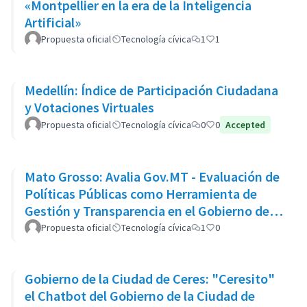
«Montpellier en la era de la Inteligencia
Artificial»
Propuesta oficial
Tecnología cívica
1
1
Medellín: Índice de Participación Ciudadana
y Votaciones Virtuales
Propuesta oficial
Tecnología cívica
0
0
Accepted
Mato Grosso: Avalia Gov.MT - Evaluación de
Políticas Públicas como Herramienta de
Gestión y Transparencia en el Gobierno del
Estado de Mato Grosso
Propuesta oficial
Tecnología cívica
1
0
Gobierno de la Ciudad de Ceres: "Ceresito"
el Chatbot del Gobierno de la Ciudad de