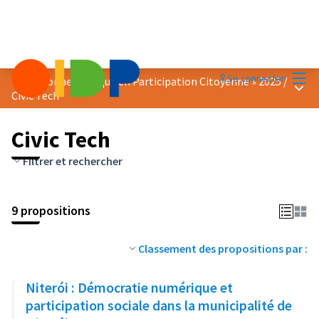
Menu
Se connecter
Prix « Bonne Pratique en Participation Citoyenne » 2025
/
Menu 
Civic Tech
Civic Tech
Filtrer et rechercher
9 propositions
Classement des propositions par :
Niterói : Démocratie numérique et
participation sociale dans la municipalité de