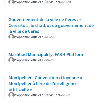
Gouvernement de l'État du Mato Gros
Proposition officielle
Civic Tech
1
0
Gouvernement de la ville de Ceres : «
Ceresito », le chatbot du gouvernement de
la ville de Ceres
Proposition officielle
1
0
Mashhad Municipality: FASH Platform
Proposition officielle
0
0
Montpellier : Convention citoyenne «
Montpellier à l'ère de l'intelligence
artificielle »
Proposition officielle
Civic Tech
1
1