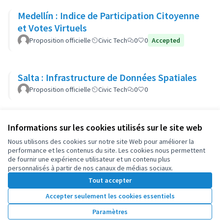
Medellín : Indice de Participation Citoyenne
et Votes Virtuels
Proposition officielle
Civic Tech
0
0
Accepted
Salta : Infrastructure de Données Spatiales
Proposition officielle
Civic Tech
0
0
Informations sur les cookies utilisés sur le site web
Conditions d'utilisation
Paramètres des cookies
Nous utilisons des cookies sur notre site Web pour améliorer la
OIDP sur X
OIDP sur Facebook
OIDP sur YouTube
performance et les contenus du site. Les cookies nous permettent
de fournir une expérience utilisateur et un contenu plus
(Lien externe)
(Lien externe)
(Lien externe)
Français
personnalisés à partir de nos canaux de médias sociaux.
Choose language
Choisir la langue
Elegir el idioma
Tout accepter
Accepter seulement les cookies essentiels
Licence Cre
(Lien extern
Paramètres
(Lien externe)
Site réalisé grâce au
logiciel libre Decidim
.