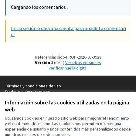
Cargando los comentarios ...
Inicia sesión o crea una cuenta para añadir tu comentari
o.
Referencia: oidp-PROP-2026-05-3928
Versión 1
(de 1)
ver otras versiones
Verificar huella digital
Términos y condiciones de uso
Configuración de cookies
OIDP en X
OIDP en Facebook
OIDP en YouTube
Información sobre las cookies utilizadas en la página
(Enlace externo)
(Enlace externo)
(Enlace externo)
Castellano
web
Choose language
Choisir la langue
Elegir el idioma
Utilizamos cookies en nuestro sitio web para mejorar el rendimiento
y el contenido del mismo. Las cookies nos permiten ofrecer una
experiencia de usuario y unos contenidos más personalizados desde
Con licenci
(Enlace exte
nuestros canales de redes sociales.