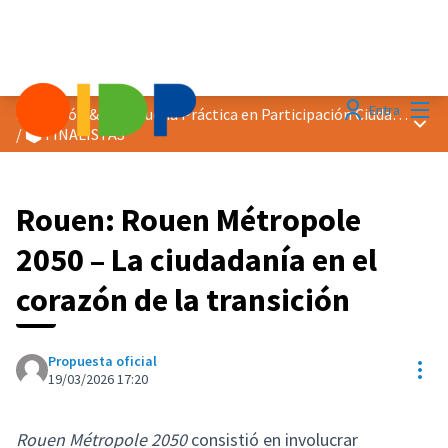
Menú
Entra
Distinción &quot;Buena Práctica en Participación Ciudadana&quot; 2026
Menú 
/
🗳️ FINALISTAS
Rouen: Rouen Métropole
2050 – La ciudadanía en el
corazón de la transición
Propuesta oficial
Con
19/03/2026 17:20
Rouen Métropole 2050
consistió en involucrar