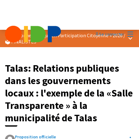
Menu
Se connecter
Prix « Bonne Pratique en Participation Citoyenne » 2026
/
Menu 
🗳️ FINALISTES
Talas: Relations publiques
dans les gouvernements
locaux : l'exemple de la «Salle
Transparente » à la
municipalité de Talas
Proposition officielle