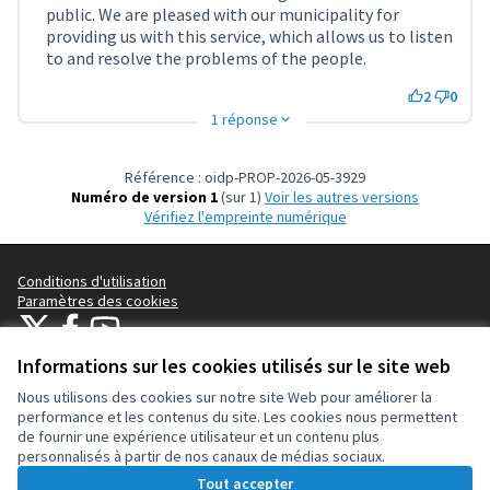
public. We are pleased with our municipality for
providing us with this service, which allows us to listen
to and resolve the problems of the people.
2
0
1 réponse
Référence : oidp-PROP-2026-05-3929
Numéro de version 1
(sur 1)
voir les autres versions
Vérifiez l'empreinte numérique
Conditions d'utilisation
Paramètres des cookies
OIDP sur X
OIDP sur Facebook
OIDP sur YouTube
(Lien externe)
(Lien externe)
(Lien externe)
Français
Informations sur les cookies utilisés sur le site web
Choose language
Choisir la langue
Elegir el idioma
Nous utilisons des cookies sur notre site Web pour améliorer la
performance et les contenus du site. Les cookies nous permettent
de fournir une expérience utilisateur et un contenu plus
Licence Cre
(Lien extern
personnalisés à partir de nos canaux de médias sociaux.
(Lien externe)
Site réalisé grâce au
logiciel libre Decidim
.
Tout accepter