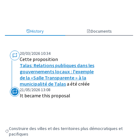
History
Documents
20/03/2026 10:34
Cette proposition
Talas: Relations publiques dans les
gouvernements locaux : l'exemple
de la «Salle Transparente » à la
municipalité de Talas
a été créée
21/05/2026 13:08
It became this proposal
Construire des villes et des territoires plus démocratiques et
Filter results for: Construire des villes et des territoires plus démocrat
pacifiques