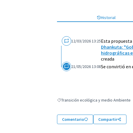
Historial
Esta propuesta
12/03/2026 13:25
Dhankuta: "Gob
hidrográficas 
creada
Se convirtió en
21/05/2026 13:08
Transición ecológica y medio Ambiente
Resultados al filtrar por: Transición ecoló
Comentario
Compartir