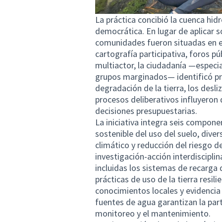
La práctica concibió la cuenca hi
democrática. En lugar de aplicar so
comunidades fueron situadas en el
cartografía participativa, foros pú
multiactor, la ciudadanía —especia
grupos marginados— identificó pr
degradación de la tierra, los desli
procesos deliberativos influyeron 
decisiones presupuestarias.
La iniciativa integra seis compone
sostenible del uso del suelo, dive
climático y reducción del riesgo d
investigación-acción interdiscipli
incluidas los sistemas de recarga
prácticas de uso de la tierra resil
conocimientos locales y evidencia 
fuentes de agua garantizan la par
monitoreo y el mantenimiento.