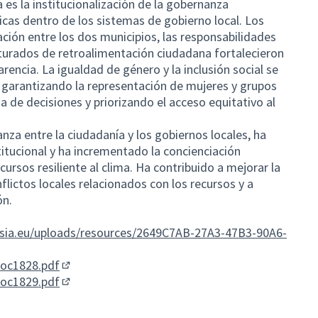
a es la institucionalización de la gobernanza
icas dentro de los sistemas de gobierno local. Los
ión entre los dos municipios, las responsabilidades
cturados de retroalimentación ciudadana fortalecieron
arencia. La igualdad de género y la inclusión social se
 garantizando la representación de mujeres y grupos
 de decisiones y priorizando el acceso equitativo al
anza entre la ciudadanía y los gobiernos locales, ha
titucional y ha incrementado la concienciación
cursos resiliente al clima. Ha contribuido a mejorar la
nflictos locales relacionados con los recursos y a
ón.
sia.eu/uploads/resources/2649C7AB-27A3-47B3-90A6-
o)
doc1828.pdf
(Enlace externo)
doc1829.pdf
(Enlace externo)