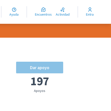
guage
angue
Ayuda
Encuentros
Actividad
Entra
ioma
Dar apoyo
197
Apoyos
oles de recursos