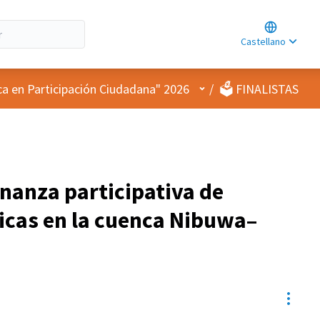
Choose lan
Choisir la l
Castellano
Elegir el id
Menú de usuario
ca en Participación Ciudadana" 2026
/
🗳️ FINALISTAS
anza participativa de
icas en la cuenca Nibuwa–
Contr