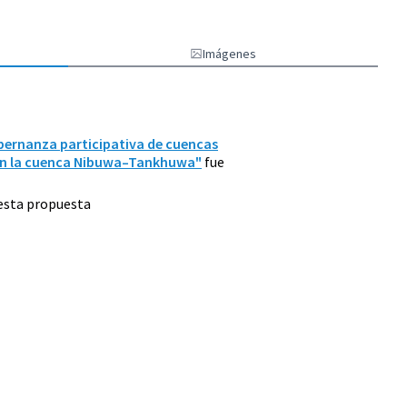
Imágenes
ernanza participativa de cuencas
en la cuenca Nibuwa–Tankhuwa"
fue
 esta propuesta
gica y medio Ambiente