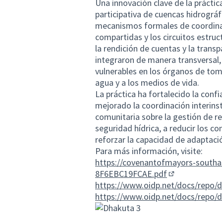
Una innovación clave de la práctic
participativa de cuencas hidrográf
mecanismos formales de coordinac
compartidas y los circuitos estru
la rendición de cuentas y la transp
integraron de manera transversal,
vulnerables en los órganos de toma
agua y a los medios de vida.
La práctica ha fortalecido la confi
mejorado la coordinación interins
comunitaria sobre la gestión de re
seguridad hídrica, a reducir los co
reforzar la capacidad de adaptaci
Para más información, visite:
https://covenantofmayors-southa
8F6EBC19FCAE.pdf
(Enlace extern
https://www.oidp.net/docs/repo/
https://www.oidp.net/docs/repo/