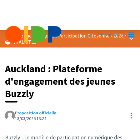
Menu
Se connecter
Prix « Bonne Pratique en Participation Citoyenne » 2026
/
Menu 
🗳️ FINALISTES
Auckland : Plateforme
d'engagement des jeunes
Buzzly
Proposition officielle
Res
18/03/2026 13:24
Buzzly – le modèle de participation numérique des