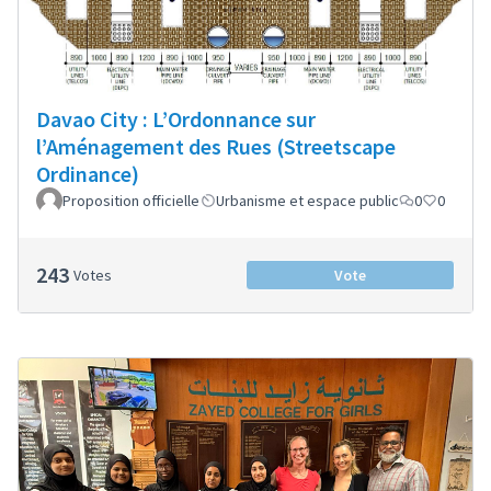
Davao City : L’Ordonnance sur
l’Aménagement des Rues (Streetscape
Ordinance)
Proposition officielle
Urbanisme et espace public
0
0
243
Votes
Vote