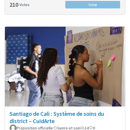
210
Votes
Vote
Santiago de Cali : Système de soins du
district – CuidArte
Proposition officielle
Genre et soin
14
0