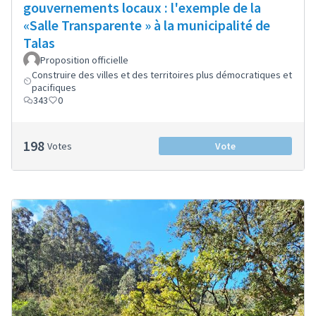
gouvernements locaux : l'exemple de la
«Salle Transparente » à la municipalité de
Talas
Proposition officielle
Construire des villes et des territoires plus démocratiques et
pacifiques
343
0
198
Votes
Vote