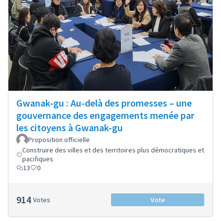
Gwanak-gu : Au-delà des promesses – une
gouvernance des engagements menée par
les citoyens à Gwanak-gu
Proposition officielle
Construire des villes et des territoires plus démocratiques et
pacifiques
13
0
914
Votes
Vote