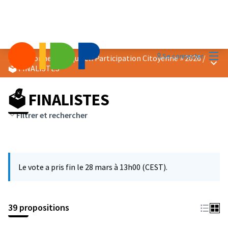
Menu
Se connecter
Prix « Bonne Pratique en Participation Citoyenne » 2026
/
Menu 
🗳️ FINALISTES
🗳️ FINALISTES
Filtrer et rechercher
Le vote a pris fin le 28 mars à 13h00 (CEST).
39 propositions