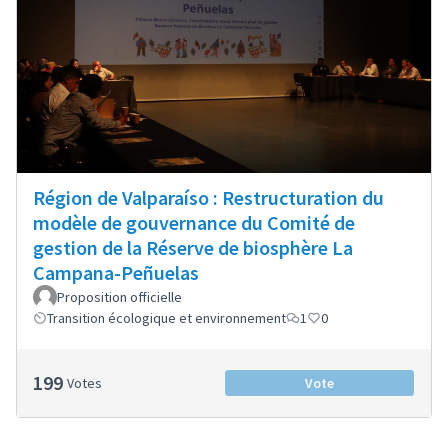
Région de Valparaíso : Restructuration du
modèle de gouvernance du Comité de
gestion de la Réserve de biosphère La
Campana-Peñuelas
Proposition officielle
Transition écologique et environnement
1
0
199
Votes
Vote