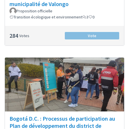
municipalité de Valongo
Proposition officielle
Transition écologique et environnement
3
0
284
Votes
Vote
Bogotá D.C. : Processus de participation au
Plan de développement du district de