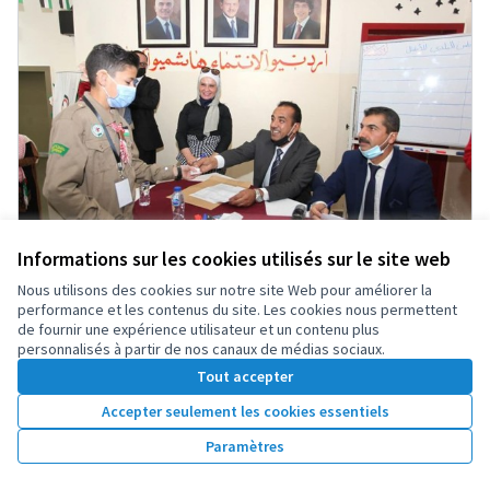
Informations sur les cookies utilisés sur le site web
Nous utilisons des cookies sur notre site Web pour améliorer la
performance et les contenus du site. Les cookies nous permettent
Amman: Conseil municipal des enfants
de fournir une expérience utilisateur et un contenu plus
Proposition officielle
personnalisés à partir de nos canaux de médias sociaux.
Construire des villes et des territoires plus démocratiques et
Tout accepter
pacifiques
0
0
Accepter seulement les cookies essentiels
Paramètres
229
Votes
Vote