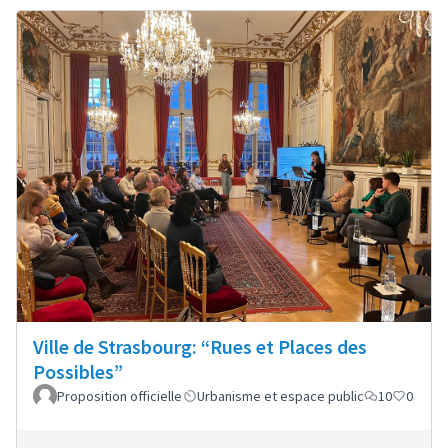
Ville de Strasbourg: “Rues et Places des
Possibles”
Proposition officielle
Urbanisme et espace public
10
0