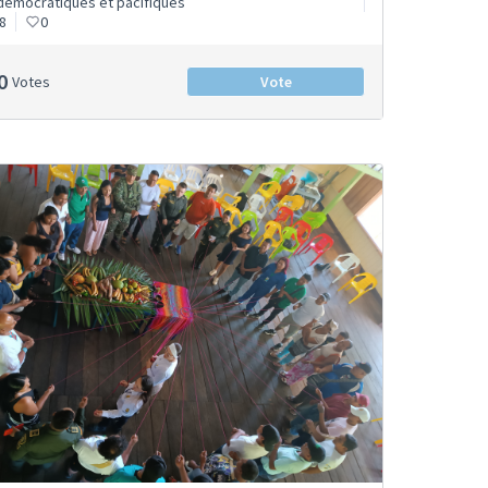
démocratiques et pacifiques
8
0
0
Votes
Vote