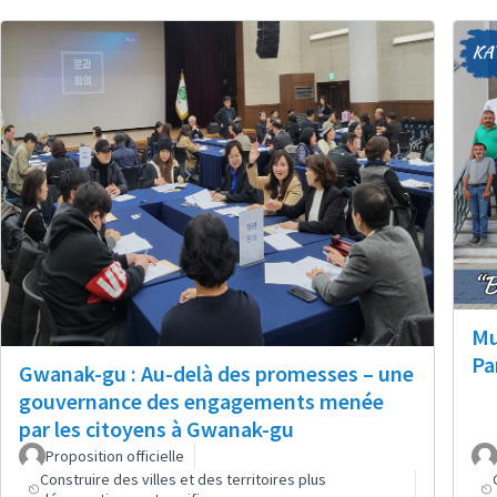
Mu
Pa
Gwanak-gu : Au-delà des promesses – une
gouvernance des engagements menée
par les citoyens à Gwanak-gu
Proposition officielle
Construire des villes et des territoires plus