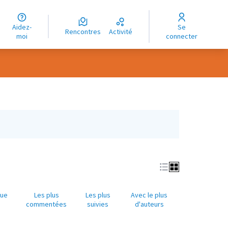
uage
Aidez-
Se
ngue
Rencontres
Activité
moi
connecter
oma
que
Les plus
Les plus
Avec le plus
commentées
suivies
d'auteurs