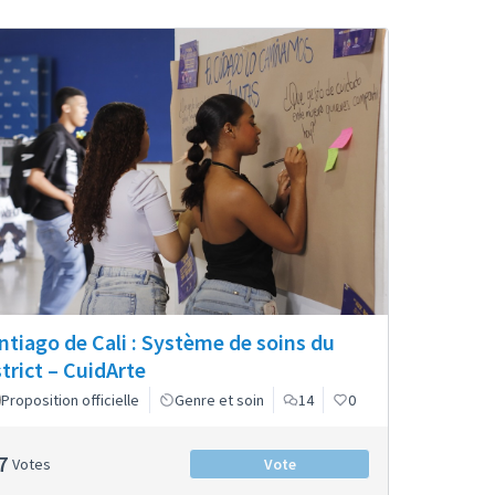
ntiago de Cali : Système de soins du
strict – CuidArte
Proposition officielle
Genre et soin
14
0
7
Votes
Vote