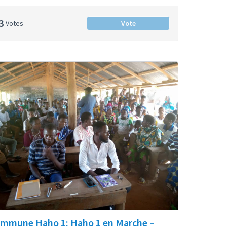
3
Votes
Vote
mmune Haho 1: Haho 1 en Marche –