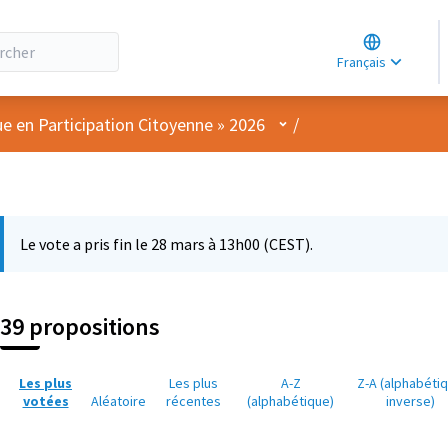
Choose lang
Choisir la la
Français
Elegir el idi
Menu utilisateur
ue en Participation Citoyenne » 2026
/
Le vote a pris fin le 28 mars à 13h00 (CEST).
39 propositions
Les plus
Les plus
A-Z
Z-A (alphabéti
votées
Aléatoire
récentes
(alphabétique)
inverse)