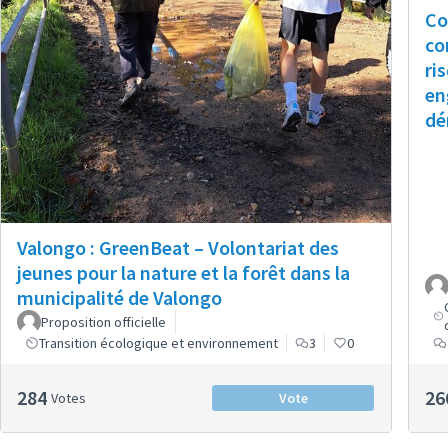
Co
co
ri
en
dé
Valongo : GreenBeat – Volontariat des
jeunes pour la nature et la forêt dans la
municipalité de Valongo
Proposition officielle
Transition écologique et environnement
3
0
284
26
Votes
Vote