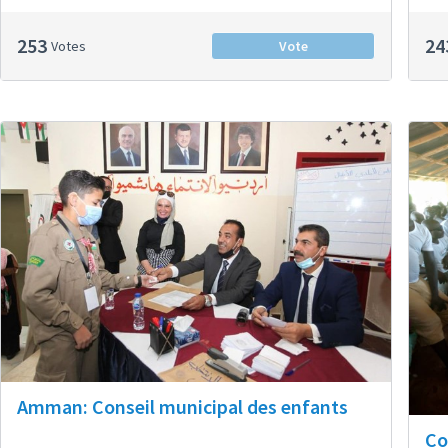
253
24
Votes
Vote
Amman: Conseil municipal des enfants
Co