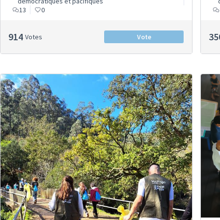
démocratiques et pacifiques
13
0
914
35
Votes
Vote