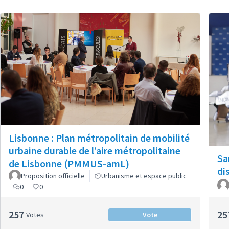
Lisbonne : Plan métropolitain de mobilité
urbaine durable de l’aire métropolitaine
Sa
de Lisbonne (PMMUS-amL)
di
Proposition officielle
Urbanisme et espace public
0
0
257
25
Votes
Vote