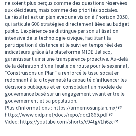
ne soient plus perçus comme des questions réservées
aux décideurs, mais comme des priorités sociales.
Le résultat est un plan avec une vision à l’horizon 2050,
qui articule 606 stratégies directement liées au budget
public. L'expérience se distingue par son utilisation
intensive de la technologie civique, facilitant la
participation à distance et le suivi en temps réel des
indicateurs grâce à la plateforme MIDE Jalisco,
garantissant ainsi une transparence proactive. Au-delà
de la définition d’une feuille de route pour le sexennat,
"Construisons un Plan" a renforcé le tissu social en
redonnant à la citoyenneté la capacité d'influencer les
décisions publiques et en consolidant un modèle de
gouvernance basé sur un engagement vivant entre le
gouvernement et sa population.
Plus d'informations :
https://armemosunplan.mx/
(Lien ex
https://www.oidp.net/docs/repo/doc1865.pdf
(Lien extern
Video:
https://youtube.com/shorts/c94tgV1h6zc
(Lien ext