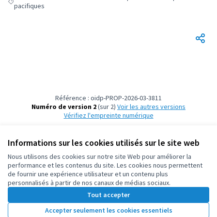
Filter results for: Construire des villes et des territoires plus démocrat
pacifiques
Référence : oidp-PROP-2026-03-3811
Numéro de version 2
(sur 2)
voir les autres versions
Vérifiez l'empreinte numérique
Informations sur les cookies utilisés sur le site web
Conditions d'utilisation
Paramètres des cookies
Nous utilisons des cookies sur notre site Web pour améliorer la
OIDP sur X
OIDP sur Facebook
OIDP sur YouTube
performance et les contenus du site. Les cookies nous permettent
de fournir une expérience utilisateur et un contenu plus
(Lien externe)
(Lien externe)
(Lien externe)
Français
personnalisés à partir de nos canaux de médias sociaux.
Choose language
Choisir la langue
Elegir el idioma
Tout accepter
Accepter seulement les cookies essentiels