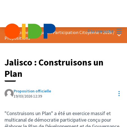
Menu
Se connecter
Prix « Bonne Pratique en Participation Citoyenne » 2026
/
Menu 
Propositions
Jalisco : Construisons un
Plan
Proposition officielle
Res
19/03/2026 12:39
"Construisons un Plan" a été un exercice massif et
multicanal de démocratie participative conçu pour
élaborer le Plan de Développement et de Gouvernance