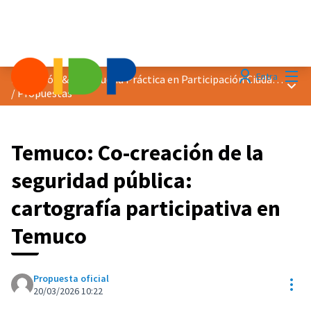
Menú
Entra
Distinción &quot;Buena Práctica en Participación Ciudadana&quot; 2026
Menú 
/
Propuestas
Temuco: Co-creación de la
seguridad pública:
cartografía participativa en
Temuco
Propuesta oficial
Con
20/03/2026 10:22