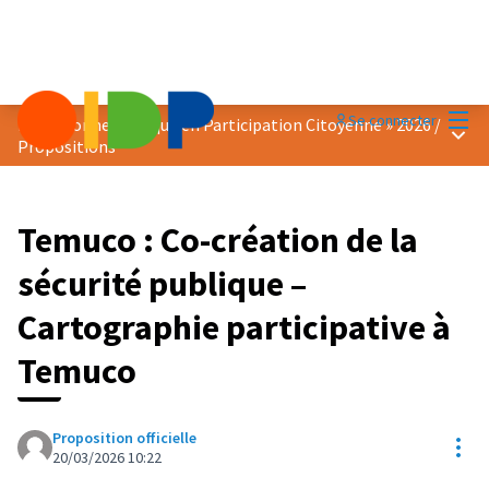
Menu
Se connecter
Prix « Bonne Pratique en Participation Citoyenne » 2026
/
Menu 
Propositions
Temuco : Co-création de la
sécurité publique –
Cartographie participative à
Temuco
Proposition officielle
Res
20/03/2026 10:22