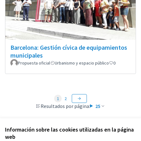
Barcelona: Gestión cívica de equipamientos
municipales
Propuesta oficial
Urbanismo y espacio público
0
1
2
Resultados por página:
25
Información sobre las cookies utilizadas en la página
web
Términos y condiciones de uso