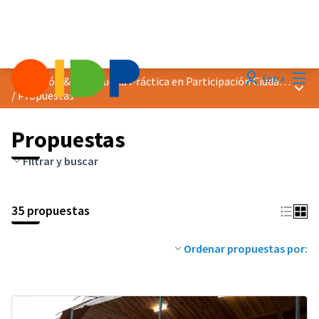
Menú
Entra
Distinción &quot;Buena Práctica en Participación Ciudadana&quot; 2026
Menú 
/
Propuestas
Propuestas
Filtrar y buscar
35 propuestas
Ordenar propuestas por: