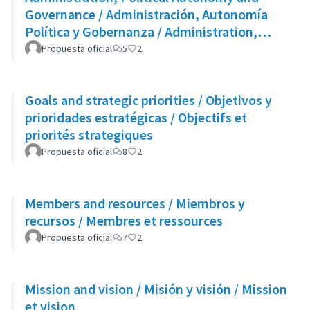
Governance / Administración, Autonomía
Política y Gobernanza / Administration,
Autonomie Politique et Gouvernance
Propuesta oficial
5
2
Goals and strategic priorities / Objetivos y
prioridades estratégicas / Objectifs et
priorités strategiques
Propuesta oficial
8
2
Members and resources / Miembros y
recursos / Membres et ressources
Propuesta oficial
7
2
Mission and vision / Misión y visión / Mission
et vision