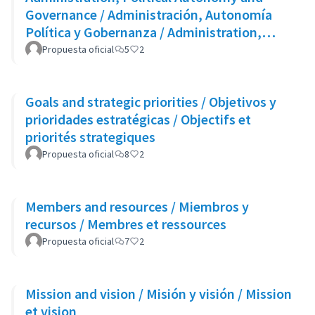
Governance / Administración, Autonomía
Política y Gobernanza / Administration,
Autonomie Politique et Gouvernance
Propuesta oficial
5
2
Goals and strategic priorities / Objetivos y
prioridades estratégicas / Objectifs et
priorités strategiques
Propuesta oficial
8
2
Members and resources / Miembros y
recursos / Membres et ressources
Propuesta oficial
7
2
Mission and vision / Misión y visión / Mission
et vision