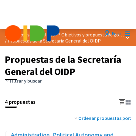
Menú
Entra
¿Cómo consolidar el OIDP? Objetivos y propuesta de gobernanza
Menú 
/
Propuestas de la Secretaría General del OIDP
Propuestas de la Secretaría
General del OIDP
Filtrar y buscar
4 propuestas
Ordenar propuestas por:
Administration, Political Autonomy and