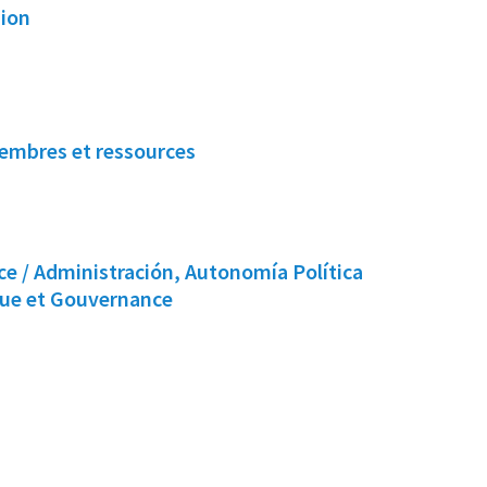
sion
embres et ressources
e / Administración, Autonomía Política
que et Gouvernance