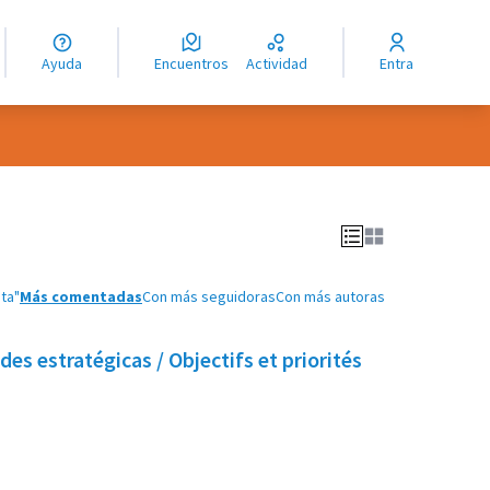
guage
angue
Ayuda
Encuentros
Actividad
Entra
ioma
ta"
Más comentadas
Con más seguidoras
Con más autoras
des estratégicas / Objectifs et priorités