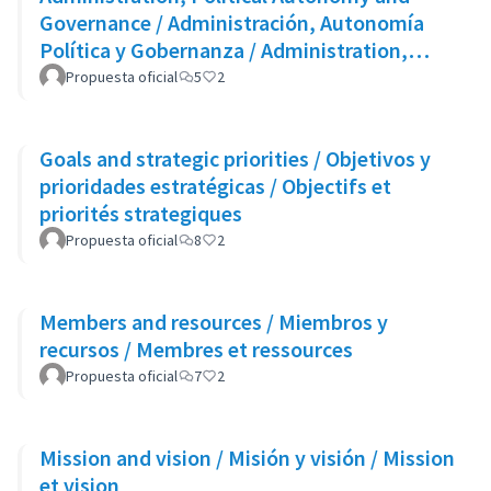
Governance / Administración, Autonomía
Política y Gobernanza / Administration,
Autonomie Politique et Gouvernance
Propuesta oficial
5
2
Goals and strategic priorities / Objetivos y
prioridades estratégicas / Objectifs et
priorités strategiques
Propuesta oficial
8
2
Members and resources / Miembros y
recursos / Membres et ressources
Propuesta oficial
7
2
Mission and vision / Misión y visión / Mission
et vision