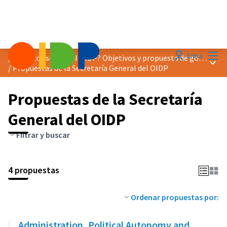
Menú
Entra
¿Cómo consolidar el OIDP? Objetivos y propuesta de gobernanza
Menú 
/
Propuestas de la Secretaría General del OIDP
Propuestas de la Secretaría
General del OIDP
Filtrar y buscar
4 propuestas
Ordenar propuestas por:
Administration, Political Autonomy and